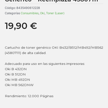
Código:
8435490612228
Categorías
Consumibles
,
Oki
,
Toner (Laser)
19,90
€
Cartucho de toner genérico OKI B432/B512/MB492/MB562
(45807111) de alta calidad.
Adecuado para uso en las siguientes impresoras:
Oki B 432DN
Oki B 512DN
Oki MB 492DN
Oki MB 562DNW
Rendimiento: 12.000 Páginas