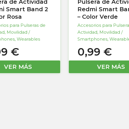
era de Actividad
Pulsera de Activ
i Smart Band 2
Redmi Smart Ba
lor Rosa
– Color Verde
rios para Pulseras de
Accesorios para Pulser
dad
,
Movilidad /
Actividad
,
Movilidad /
phones
,
Wearables
Smartphones
,
Wearabl
99
€
0,99
€
VER MÁS
VER MÁS