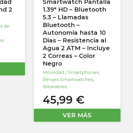
idad
Smartwatch Pantalla
nd 2
1.39″ HD – Bluetooth
5.3 – Llamadas
Bluetooth –
as de
Autonomia hasta 10
Dias – Resistencia al
es
Agua 2 ATM – Incluye
2 Correas – Color
Negro
Movilidad / Smartphones
,
Relojes Smartwatches
,
Wearables
45,99
€
VER MÁS