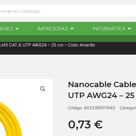
Abrir Escaneres
Abrir Impresoras
Abri
NERES
IMPRESORAS
INFORMATICA
IMPRESORAS
INFORMÁTICA
NOTICIAS
CONTACTO
 RJ45 CAT.6 UTP AWG24 – 25 cm – Color Amarillo
Nanocable Cable 
UTP AWG24 – 25 
Código:
8433281011045
Categor
0,73
€