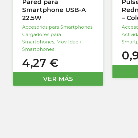
Pared para
Puls
Smartphone USB-A
Redm
22.5W
– Co
Accesorios para Smartphones
,
Acceso
Cargadores para
Activi
Smartphones
,
Movilidad /
Smart
Smartphones
0,
4,27
€
VER MÁS