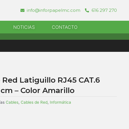
info@inforpapelmc.com
616 297 270
r Informatica
NOTICIAS
CONTACTO
Red Latiguillo RJ45 CAT.6
cm – Color Amarillo
ías
Cables
,
Cables de Red
,
Informática