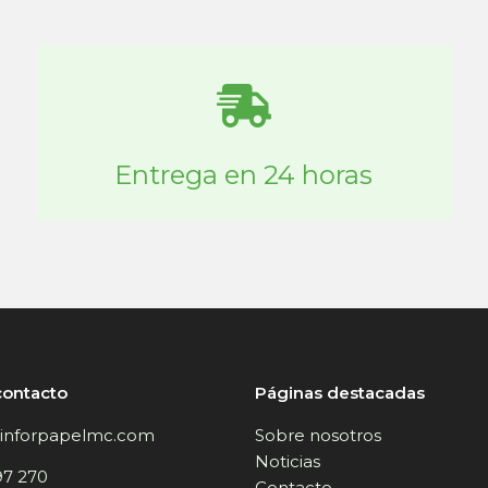
Entrega en 24 horas
contacto
Páginas destacadas
inforpapelmc.com
Sobre nosotros
Noticias
97 270
Contacto