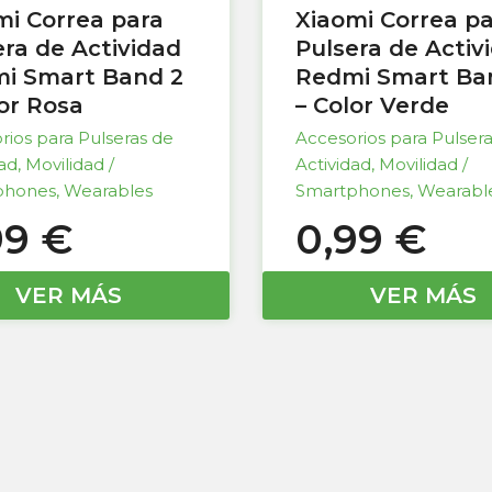
mi Correa para
Xiaomi Correa p
era de Actividad
Pulsera de Activ
i Smart Band 2
Redmi Smart Ba
lor Rosa
– Color Verde
rios para Pulseras de
Accesorios para Pulser
dad
,
Movilidad /
Actividad
,
Movilidad /
phones
,
Wearables
Smartphones
,
Wearabl
99
€
0,99
€
VER MÁS
VER MÁS