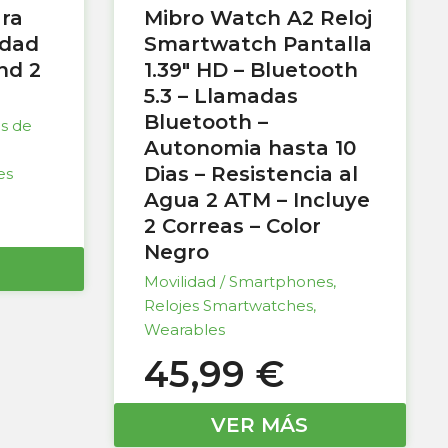
ara
Mibro Watch A2 Reloj
idad
Smartwatch Pantalla
nd 2
1.39″ HD – Bluetooth
5.3 – Llamadas
Bluetooth –
as de
Autonomia hasta 10
Dias – Resistencia al
es
Agua 2 ATM – Incluye
2 Correas – Color
Negro
Movilidad / Smartphones
,
Relojes Smartwatches
,
Wearables
45,99
€
VER MÁS