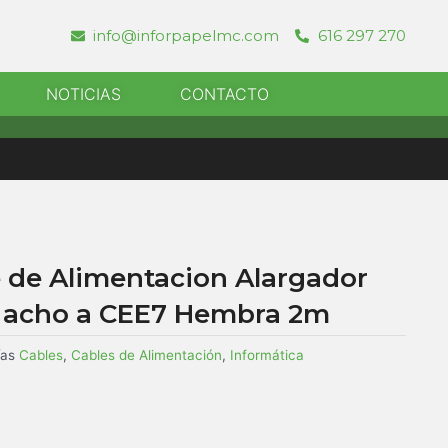
info@inforpapelmc.com
616 297 270
r Informatica
NOTICIAS
CONTACTO
 de Alimentacion Alargador
acho a CEE7 Hembra 2m
ías
Cables
,
Cables de Alimentación
,
Informática