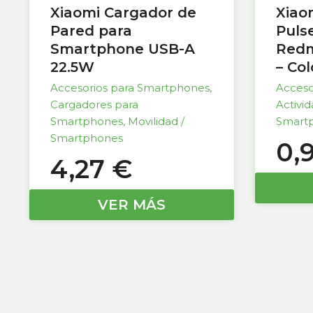
Xiaomi Cargador de
Xiao
Pared para
Puls
Smartphone USB-A
Redm
22.5W
– Co
Accesorios para Smartphones
,
Acceso
Cargadores para
Activi
Smartphones
,
Movilidad /
Smart
Smartphones
0,
4,27
€
VER MÁS