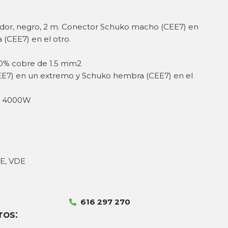
ador, negro, 2 m. Conector Schuko macho (CEE7) en
(CEE7) en el otro.
00% cobre de 1.5 mm2
E7) en un extremo y Schuko hembra (CEE7) en el
a: 4000W
CE, VDE
616 297 270
ros: