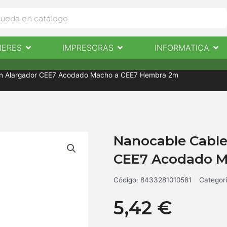
Abrir Escaneres
Abrir Impresoras
Abri
NERES
IMPRESORAS
INFORMATICA
IMPRESORAS
INFORMÁTICA
NOTICIAS
CONTACTO
ion Alargador CEE7 Acodado Macho a CEE7 Hembra 2m
Nanocable Cable
CEE7 Acodado M
Código:
8433281010581
Categor
5,42
€