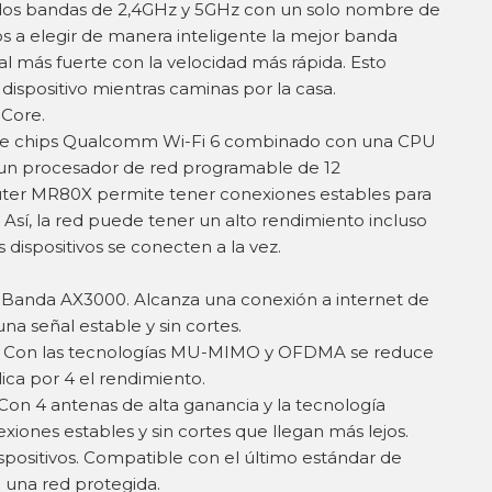
dos bandas de 2,4GHz y 5GHz con un solo nombre de
vos a elegir de manera inteligente la mejor banda
al más fuerte con la velocidad más rápida. Esto
dispositivo mientras caminas por la casa.
Core.
de chips Qualcomm Wi-Fi 6 combinado con una CPU
 un procesador de red programable de 12
uter MR80X permite tener conexiones estables para
z. Así, la red puede tener un alto rendimiento incluso
spositivos se conecten a la vez.
 Banda AX3000. Alcanza una conexión a internet de
na señal estable y sin cortes.
s. Con las tecnologías MU-MIMO y OFDMA se reduce
lica por 4 el rendimiento.
Con 4 antenas de alta ganancia y la tecnología
ones estables y sin cortes que llegan más lejos.
spositivos. Compatible con el último estándar de
una red protegida.