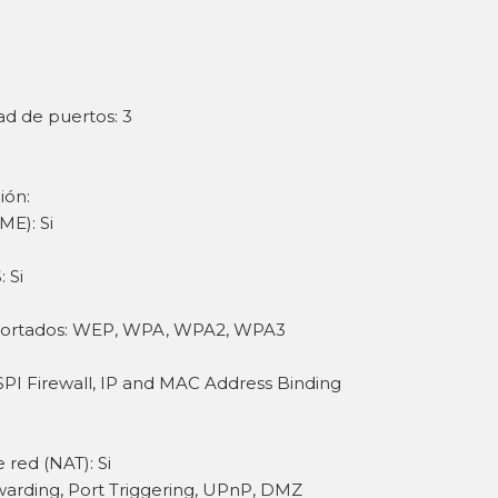
ad de puertos: 3
i
ión:
E): Si
 Si
oportados: WEP, WPA, WPA2, WPA3
SPI Firewall, IP and MAC Address Binding
 red (NAT): Si
rwarding, Port Triggering, UPnP, DMZ