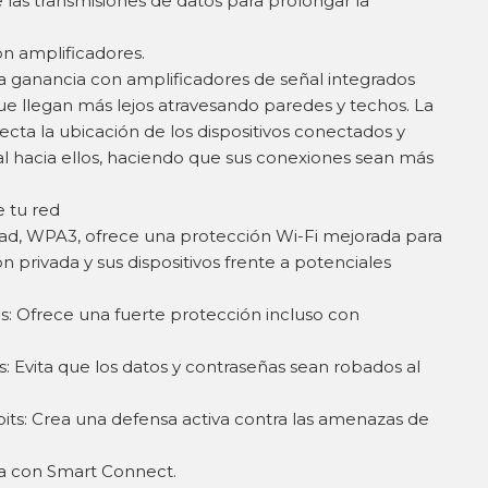
e las transmisiones de datos para prolongar la
on amplificadores.
ta ganancia con amplificadores de señal integrados
ue llegan más lejos atravesando paredes y techos. La
ta la ubicación de los dispositivos conectados y
al hacia ellos, haciendo que sus conexiones sean más
.
 tu red
dad, WPA3, ofrece una protección Wi-Fi mejorada para
n privada y sus dispositivos frente a potenciales
s: Ofrece una fuerte protección incluso con
 Evita que los datos y contraseñas sean robados al
bits: Crea una defensa activa contra las amenazas de
a con Smart Connect.