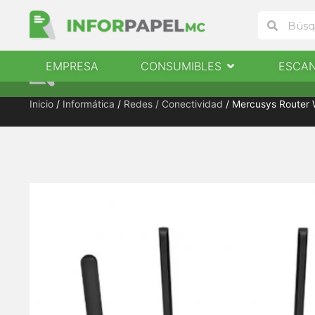
Ir
Buscar
Buscar
al
contenido
Abrir Consumibles
EMPRESA
CONSUMIBLES
ESCA
EMPRESA
CONSUMIBLES
ESCANERES
Inicio
/
Informática
/
Redes / Conectividad
/ Mercusys Router