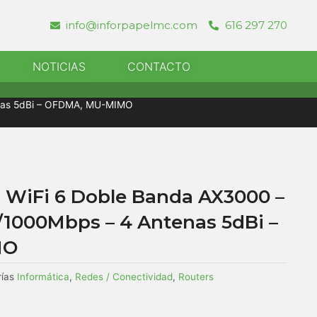
info@inforpapelmc.com
616 297 270
r Informatica
NOTICIAS
CONTACTO
enas 5dBi – OFDMA, MU-MIMO
 WiFi 6 Doble Banda AX3000 –
0/1000Mbps – 4 Antenas 5dBi –
MO
ías
Informática
,
Redes / Conectividad
,
Routers