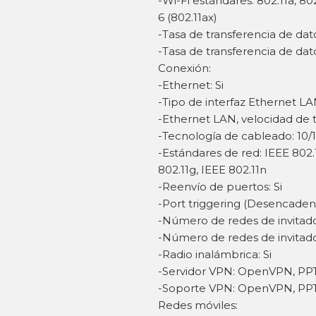
-Wi-Fi estándares: 802.11a, 802.
6 (802.11ax)
-Tasa de transferencia de da
-Tasa de transferencia de da
Conexión:
-Ethernet: Si
-Tipo de interfaz Ethernet LA
-Ethernet LAN, velocidad de t
-Tecnología de cableado: 10/
-Estándares de red: IEEE 802.1
802.11g, IEEE 802.11n
-Reenvío de puertos: Si
-Port triggering (Desencaden
-Número de redes de invitados
-Número de redes de invitado
-Radio inalámbrica: Si
-Servidor VPN: OpenVPN, PP
-Soporte VPN: OpenVPN, PP
Redes móviles: