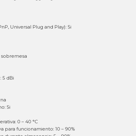
nP, Universal Plug and Play): Si
e sobremesa
o
: 5 dBi
rna
o: Si
rativa: 0 – 40 °C
va para funcionamiento: 10 – 90%