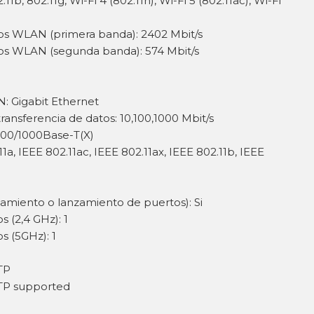
11b, 802.11g, Wi-Fi 4 (802.11n), Wi-Fi 5 (802.11ac), Wi-Fi
tos WLAN (primera banda): 2402 Mbit/s
tos WLAN (segunda banda): 574 Mbit/s
N: Gigabit Ethernet
ransferencia de datos: 10,100,1000 Mbit/s
100/1000Base-T(X)
1a, IEEE 802.11ac, IEEE 802.11ax, IEEE 802.11b, IEEE
amiento o lanzamiento de puertos): Si
 (2,4 GHz): 1
s (5GHz): 1
TP
TP supported