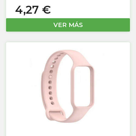
4,27
€
VER MÁS