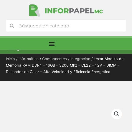
Ir
al
contenido
Buscar
Buscar
Menú
Inicio
/
Informática
/
Componentes / Integración
/ Lexar Modulo de
Memoria RAM DDR4 – 16GB – 3200 Mhz – CL22 – 1.2V – DIMM –
Disipador de Calor – Alta Velocidad y Eficiencia Energetica