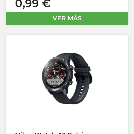
0,99
€
VER MÁS