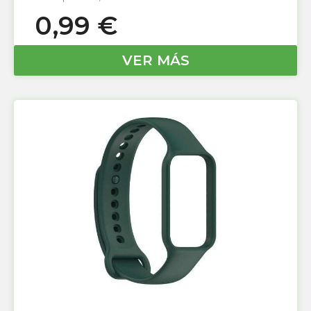
0,99
€
VER MÁS