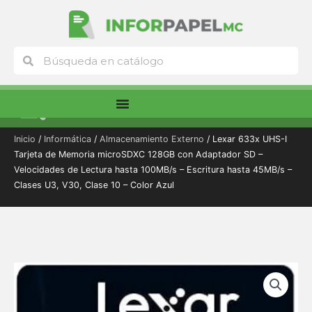
Ir
al
contenido
Buscar
Buscar
Menú
Inicio
/
Informática
/
Almacenamiento Externo
/ Lexar 633x UHS-I
Tarjeta de Memoria microSDXC 128GB con Adaptador SD –
Velocidades de Lectura hasta 100MB/s – Escritura hasta 45MB/s –
Clases U3, V30, Clase 10 – Color Azul