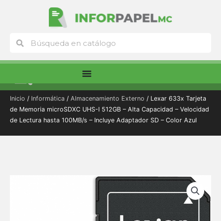
Ir
al
contenido
Buscar
Buscar
Menú
Inicio
/
Informática
/
Almacenamiento Externo
/ Lexar 633x Tarjeta
de Memoria microSDXC UHS-I 512GB – Alta Capacidad – Velocidad
de Lectura hasta 100MB/s – Incluye Adaptador SD – Color Azul