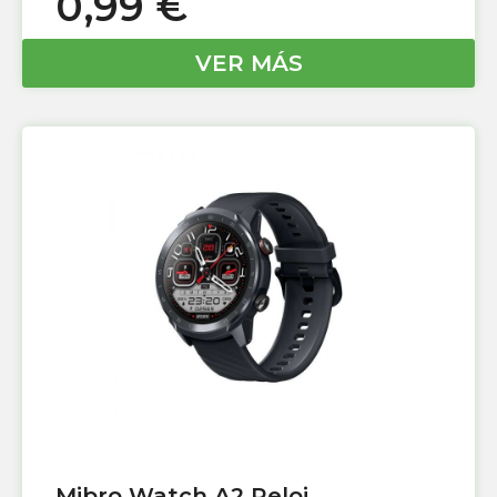
0,99
€
VER MÁS
Mibro Watch A2 Reloj