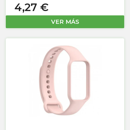
4,27
€
VER MÁS