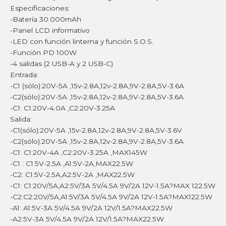
Especificaciones:
-Batería 30.000mAh
-Panel LCD informativo
-LED con función linterna y función S.O.S.
-Función PD 100W
-4 salidas (2 USB-A y 2 USB-C)
Entrada:
-C1 (sólo):20V-5A ,15v-2.8A,12v-2.8A,9V-2.8A,5V-3.6A
-C2(sólo):20V-5A ,15v-2.8A,12v-2.8A,9V-2.8A,5V-3.6A
-C1: C1:20V-4.0A ,C2:20V-3.25A
Salida:
-C1(sólo):20V-5A ,15v-2.8A,12v-2.8A,9V-2.8A,5V-3.6V
-C2(sólo):20V-5A ,15v-2.8A,12v-2.8A,9V-2.8A,5V-3.6A
-C1: C1:20V-4A ,C2:20V-3.25A ,MAX145W
-C1 : C1:5V-2.5A ,A1:5V-2A,MAX22.5W
-C2: C1:5V-2.5A,A2:5V-2A ,MAX22.5W
-C1: C1:20V/5A,A2:5V/3A 5V/4.5A 9V/2A 12V-1.5A?MAX 122.5W
-C2:C2:20V/5A,A1:5V/3A 5V/4.5A 9V/2A 12V-1.5A?MAX122.5W
-A1: A1:5V-3A 5V/4.5A 9V/2A 12V/1.5A?MAX22.5W
-A2:5V-3A 5V/4.5A 9V/2A 12V/1.5A?MAX22.5W