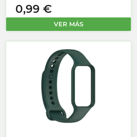
0,99
€
VER MÁS