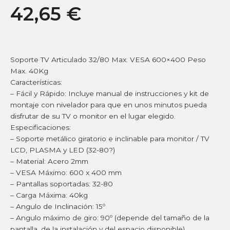
42,65
€
Soporte TV Articulado 32/80 Max. VESA 600×400 Peso
Max. 40Kg
Características:
– Fácil y Rápido: Incluye manual de instrucciones y kit de
montaje con nivelador para que en unos minutos pueda
disfrutar de su TV o monitor en el lugar elegido.
Especificaciones:
– Soporte metálico giratorio e inclinable para monitor / TV
LCD, PLASMA y LED (32-80?)
– Material: Acero 2mm
– VESA Máximo: 600 x 400 mm
– Pantallas soportadas: 32-80
– Carga Máxima: 40kg
– Angulo de Inclinación: 15º
– Angulo máximo de giro: 90º (depende del tamaño de la
pantalla, de la instalación y del espacio disponible)