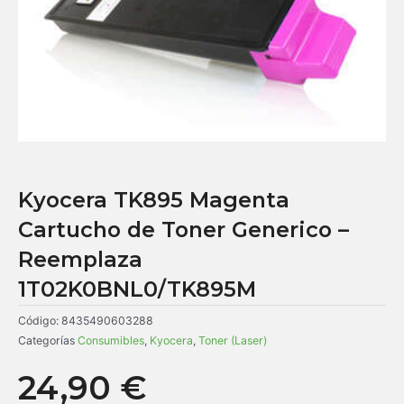
Kyocera TK895 Magenta
Cartucho de Toner Generico –
Reemplaza
1T02K0BNL0/TK895M
Código:
8435490603288
Categorías
Consumibles
,
Kyocera
,
Toner (Laser)
24,90
€