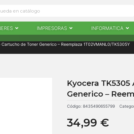
Abrir Escaneres
Abrir Impresoras
Abri
NERES
IMPRESORAS
INFORMATICA
IMPRESORAS
INFORMÁTICA
NOTICIAS
CONTACTO
lo Cartucho de Toner Generico – Reemplaza 1T02VMANL0/TK5305Y
Kyocera TK5305 
Generico – Ree
Código:
8435490655799
Categor
34,99
€