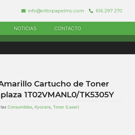
info@inforpapelmc.com
616 297 270
r Informatica
NOTICIAS
CONTACTO
Amarillo Cartucho de Toner
mplaza 1T02VMANL0/TK5305Y
ías
Consumibles
,
Kyocera
,
Toner (Laser)