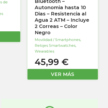
Bluetooth –
as de
Autonomia hasta 10
Dias – Resistencia al
es
Agua 2 ATM – Incluye
2 Correas – Color
Negro
Movilidad / Smartphones
,
Relojes Smartwatches
,
Wearables
45,99
€
VER MÁS