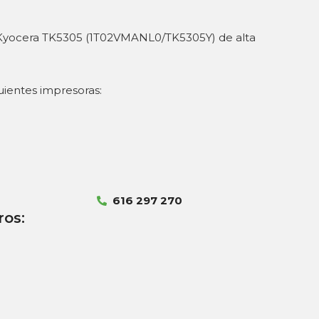
 Kyocera TK5305 (1T02VMANL0/TK5305Y) de alta
uientes impresoras:
616 297 270
ros: