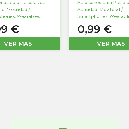
rios para Pulseras de
Accesorios para Pulser
dad
,
Movilidad /
Actividad
,
Movilidad /
phones
,
Wearables
Smartphones
,
Wearabl
99
€
0,99
€
VER MÁS
VER MÁS