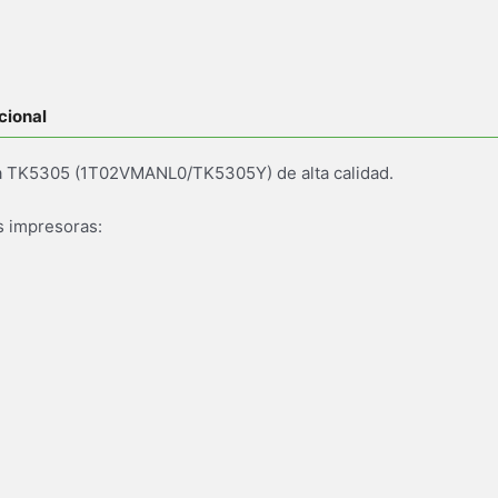
cional
a TK5305 (1T02VMANL0/TK5305Y) de alta calidad.
s impresoras: