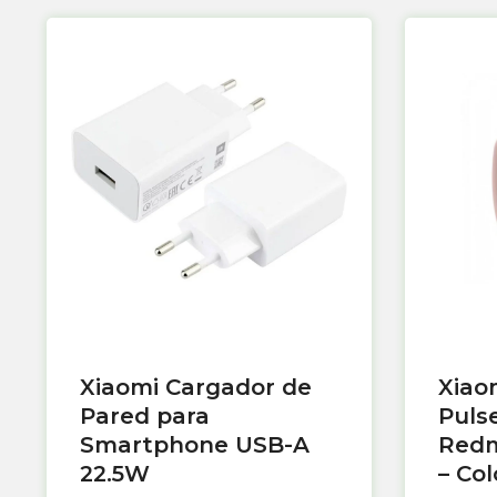
Xiaomi Cargador de
Xiao
Pared para
Puls
Smartphone USB-A
Redm
22.5W
– Co