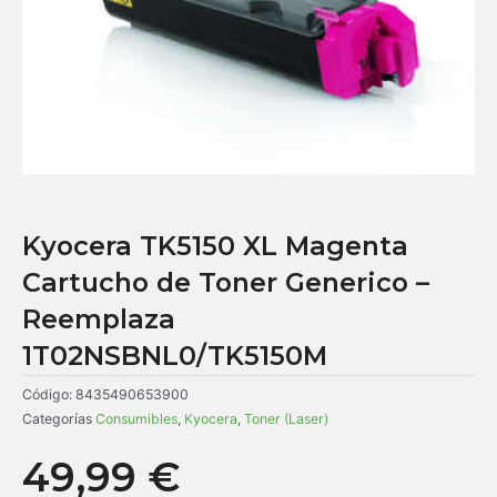
Kyocera TK5150 XL Magenta
Cartucho de Toner Generico –
Reemplaza
1T02NSBNL0/TK5150M
Código:
8435490653900
Categorías
Consumibles
,
Kyocera
,
Toner (Laser)
49,99
€