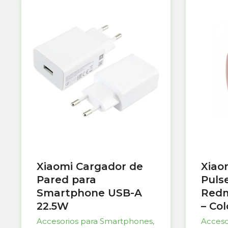
Xiaomi Cargador de
Xiao
Pared para
Puls
Smartphone USB-A
Redm
22.5W
– Co
Accesorios para Smartphones
,
Acceso