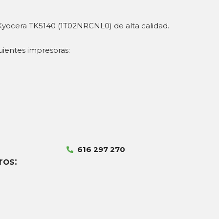
Kyocera TK5140 (1T02NRCNL0) de alta calidad.
uientes impresoras:
616 297 270
ros: