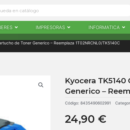
Abrir Escaneres
Abrir Impresoras
Abri
NERES
IMPRESORAS
INFORMATICA
IMPRESORAS
INFORMÁTICA
NOTICIAS
CONTACTO
artucho de Toner Generico – Reemplaza 1T02NRCNL0/TK5140C
Kyocera TK5140 
Generico – Ree
Código:
8435490602991
Categor
24,90
€