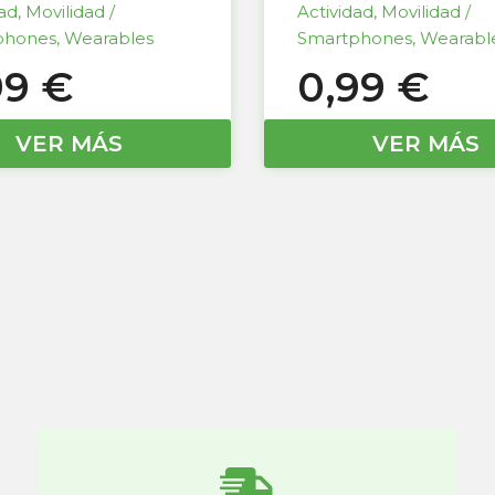
dad
,
Movilidad /
Actividad
,
Movilidad /
phones
,
Wearables
Smartphones
,
Wearabl
99
€
0,99
€
VER MÁS
VER MÁS