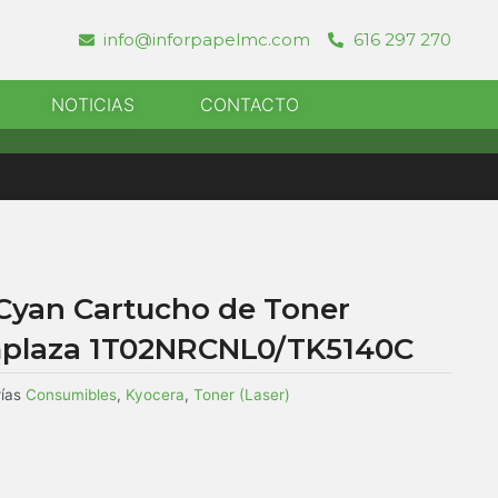
info@inforpapelmc.com
616 297 270
r Informatica
NOTICIAS
CONTACTO
Cyan Cartucho de Toner
mplaza 1T02NRCNL0/TK5140C
ías
Consumibles
,
Kyocera
,
Toner (Laser)