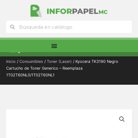
Ir
al
contenido
Buscar
Buscar
Menú
Inicio
/
Consumibles
/
Toner (Laser)
/ Kyocera TK3190 Negro
Cartucho de Toner Generico – Reemplaza
1T02T60NL0/1T02T60NL1