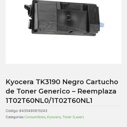
Kyocera TK3190 Negro Cartucho
de Toner Generico – Reemplaza
1T02T60NL0/1T02T60NL1
Código:
8435490615243
Categorías
Consumibles
,
Kyocera
,
Toner (Laser)