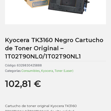
Kyocera TK3160 Negro Cartucho
de Toner Original –
1T02T90NL0/1T02T90NL1
Código:
6329830425888
Categorías
Consumibles
,
Kyocera
,
Toner (Laser)
102,81
€
Cartucho de toner original Kyocera TK3160