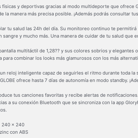
s físicas y deportivas gracias al modo multideporte que ofrece 
de la manera más precisa posible. ¡Además podrás consultar tu
r tu salud las 24h del día. Su monitoreo continuo te permitirá 
en sangre y mucho más. Una manera de cuidar de tu salud que 
antalla multitáctil de 1,28?? y sus colores sobrios y elegantes 
a para combinar los looks más glamurosos con los más alternati
n reloj inteligente capaz de seguirles el ritmo durante toda la
. GLOBE ofrece hasta 7 días de autonomía en modo standby. ¡Ad
oduce tus canciones favoritas y recibe alertas de notificaciones
cias a su conexión Bluetooth que se sincroniza con la app Glory
tos.
de 240 x 240
 zinc con ABS