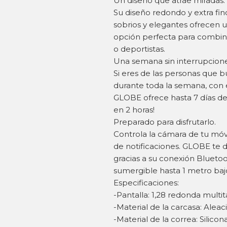
Un diseño que atrae miradas.
Su diseño redondo y extra fino
sobrios y elegantes ofrecen u
opción perfecta para combina
o deportistas.
Una semana sin interrupcione
Si eres de las personas que b
durante toda la semana, con e
GLOBE ofrece hasta 7 días d
en 2 horas!
Preparado para disfrutarlo.
Controla la cámara de tu móvi
de notificaciones. GLOBE te d
gracias a su conexión Bluetoo
sumergible hasta 1 metro baj
Especificaciones:
-Pantalla: 1,28 redonda multit
-Material de la carcasa: Alea
-Material de la correa: Silicon