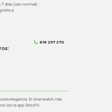
 7 días (uso normal)
gnética
616 297 270
ros:
uisita elegancia. El smartwatch más
ne con la app GloryFit.