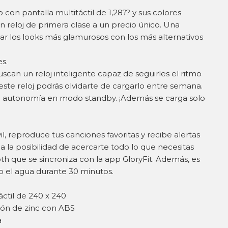
 con pantalla multitáctil de 1,28?? y sus colores
n reloj de primera clase a un precio único. Una
r los looks más glamurosos con los más alternativos
s.
uscan un reloj inteligente capaz de seguirles el ritmo
ste reloj podrás olvidarte de cargarlo entre semana.
e autonomía en modo standby. ¡Además se carga solo
l, reproduce tus canciones favoritas y recibe alertas
a la posibilidad de acercarte todo lo que necesitas
th que se sincroniza con la app GloryFit. Además, es
o el agua durante 30 minutos.
áctil de 240 x 240
ción de zinc con ABS
a