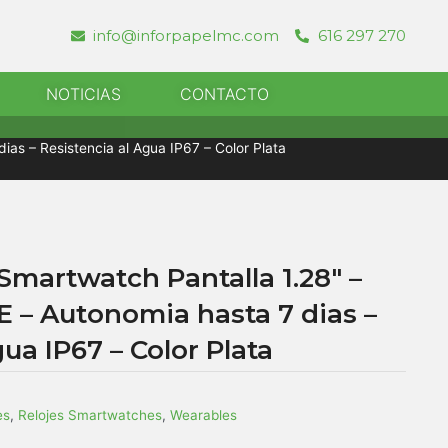
info@inforpapelmc.com
616 297 270
r Informatica
NOTICIAS
CONTACTO
ias – Resistencia al Agua IP67 – Color Plata
 Smartwatch Pantalla 1.28″ –
E – Autonomia hasta 7 dias –
ua IP67 – Color Plata
es
,
Relojes Smartwatches
,
Wearables