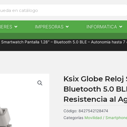
Abrir Escaneres
Abrir Impresoras
Abri
NERES
IMPRESORAS
INFORMATICA
IMPRESORAS
INFORMÁTICA
NOTICIAS
CONTACTO
j Smartwatch Pantalla 1.28″ – Bluetooth 5.0 BLE – Autonomia hasta 7 d
Ksix Globe Reloj
Bluetooth 5.0 BL
Resistencia al Ag
Código:
8427542128474
Categorías
Movilidad / Smartphon