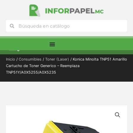
Ir
al
contenido
Buscar
Buscar
Menú
Inicio
/
Consumibles
/
Toner (Laser)
/ Konica Minolta TNP51 Amarillo
Cartucho de Toner Generico – Reemplaza
TNP51Y/A0X5255/A0X5235