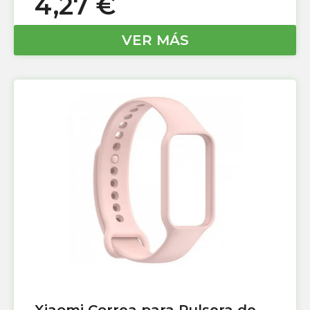
4,27
€
VER MÁS