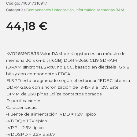
Código:
740617310917
Categorías
Componentes / Integración
,
Informática
,
Memorias RAM
44,18
€
KVR26S19D8/16 ValueRAM de Kingston es un módulo de
memoria 2G x 64-bit (16GB) DDR4-2666 CL19 SDRAM
(DRAM síncrona), 2Rx8, no ECC, basado en dieciséis 1G x 8
bits y con componentes FBGA.
El SPD está programado según el estándar JEDEC latencia
DDR4-2666 con sincronización de 19-19-19 a 1.2V. Este
DIMM de 260 pines utiliza contactos dorados.
Especificaciones:
Características:
-Fuente de alimentación: VDD = 1.2V Típico
-VDDQ = 1.2V típico
-VPP = 2.5V típico
-VDDSPD = 2.2V a 3.6V