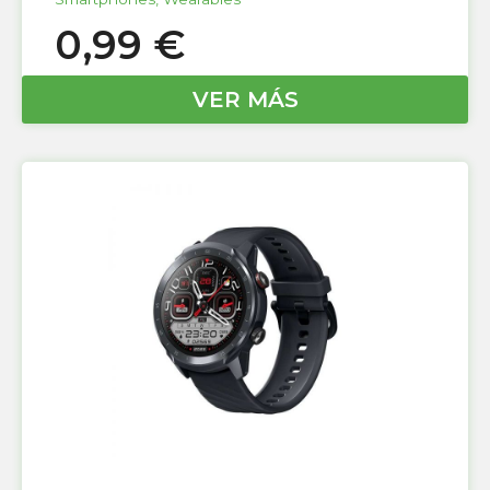
0,99
€
VER MÁS