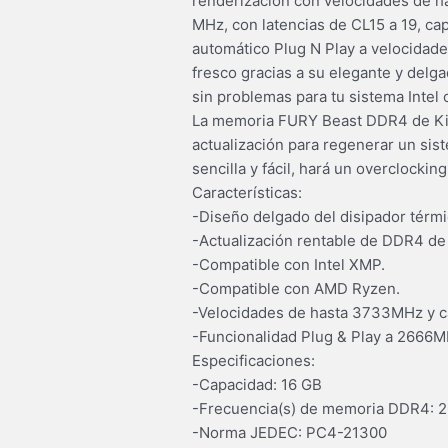
renderización con velocidades de h
MHz, con latencias de CL15 a 19, ca
automático Plug N Play a velocidad
fresco gracias a su elegante y delga
sin problemas para tu sistema Intel
La memoria FURY Beast DDR4 de King
actualización para regenerar un si
sencilla y fácil, hará un overclocki
Características:
-Diseño delgado del disipador térmi
-Actualización rentable de DDR4 de 
-Compatible con Intel XMP.
-Compatible con AMD Ryzen.
-Velocidades de hasta 3733MHz y c
-Funcionalidad Plug & Play a 2666M
Especificaciones:
-Capacidad: 16 GB
-Frecuencia(s) de memoria DDR4: 
-Norma JEDEC: PC4-21300