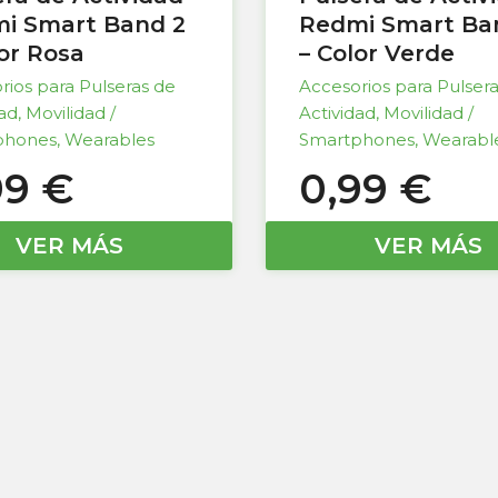
i Smart Band 2
Redmi Smart Ba
lor Rosa
– Color Verde
rios para Pulseras de
Accesorios para Pulser
dad
,
Movilidad /
Actividad
,
Movilidad /
phones
,
Wearables
Smartphones
,
Wearabl
99
€
0,99
€
VER MÁS
VER MÁS