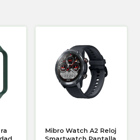
ara
Mibro Watch A2 Reloj
idad
Smartwatch Pantalla