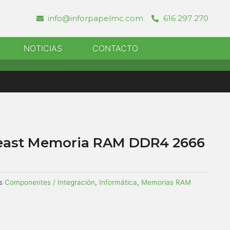
info@inforpapelmc.com
616 297 270
r Informatica
NOTICIAS
CONTACTO
Beast Memoria RAM DDR4 2666
s
Componentes / Integración
,
Informática
,
Memorias RAM