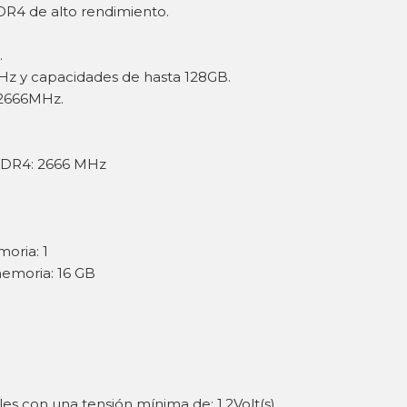
DR4 de alto rendimiento.
.
Hz y capacidades de hasta 128GB.
 2666MHz.
DDR4: 2666 MHz
oria: 1
emoria: 16 GB
es con una tensión mínima de: 1.2Volt(s)