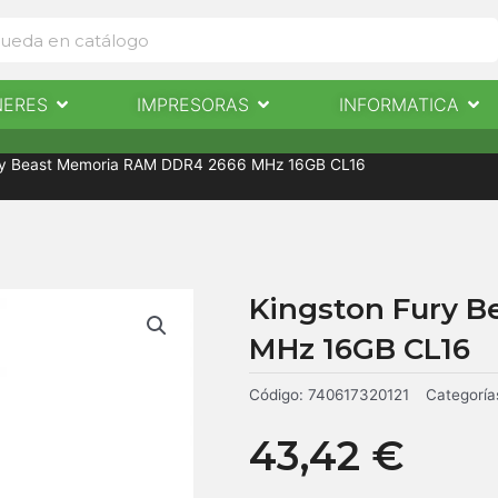
Abrir Escaneres
Abrir Impresoras
Abri
NERES
IMPRESORAS
INFORMATICA
IMPRESORAS
INFORMÁTICA
NOTICIAS
CONTACTO
ury Beast Memoria RAM DDR4 2666 MHz 16GB CL16
Kingston Fury 
MHz 16GB CL16
Código:
740617320121
Categoría
43,42
€