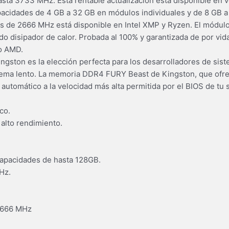
asta 3733 MHz. Esta rentable actualización está disponible en
pacidades de 4 GB a 32 GB en módulos individuales y de 8 GB a
es de 2666 MHz está disponible en Intel XMP y Ryzen. El mód
do disipador de calor. Probada al 100% y garantizada de por vida
 o AMD.
ston es la elección perfecta para los desarrolladores de sis
stema lento. La memoria DDR4 FURY Beast de Kingston, que ofre
ng automático a la velocidad más alta permitida por el BIOS de tu
co.
alto rendimiento.
apacidades de hasta 128GB.
Hz.
2666 MHz