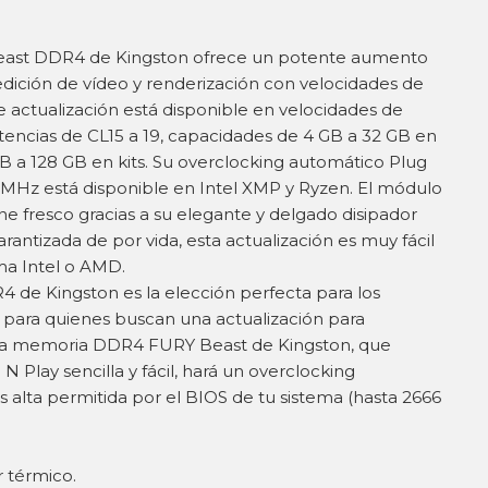
ast DDR4 de Kingston ofrece un potente aumento
edición de vídeo y renderización con velocidades de
 actualización está disponible en velocidades de
encias de CL15 a 19, capacidades de 4 GB a 32 GB en
B a 128 GB en kits. Su overclocking automático Plug
 MHz está disponible en Intel XMP y Ryzen. El módulo
fresco gracias a su elegante y delgado disipador
rantizada de por vida, esta actualización es muy fácil
ma Intel o AMD.
de Kingston es la elección perfecta para los
y para quienes buscan una actualización para
 La memoria DDR4 FURY Beast de Kingston, que
N Play sencilla y fácil, hará un overclocking
 alta permitida por el BIOS de tu sistema (hasta 2666
r térmico.