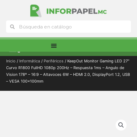
Ir
al
contenido
Buscar
Buscar
Menú
Inicio
/
Informática
/
Periféricos
/ KeepOut Monitor Gaming LED 27″
Curvo R1800 FullHD 1080p 200Hz – Respuesta 1ms – Angulo de
Vision 178º – 16:9 – Altavoces 6W – HDMI 2.0, DisplayPort 1.2, USB
– VESA 100x100mm