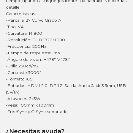
tiempo jugando a tus juegos frente a la pantalla. No pierdas
detalle.
Caracteristicas:
-Pantalla: 27 Curvo Grado A
-Tipo: VA
-Curvatura: R1800
-Resolución: FHD 1920×1080
-Frecuencia: 200Hz
-Tiempo de respuesta: 1ms
-Ángulo de visión: H:178° V:178°
-Brillo:250cd/m2
-Contraste:3000:1
-Formato:16:9
-Entradas: HDMI 2.0, DP 1.2, Salida: Audio Jack 3.5mm, USB
(5V/1A)
-Altavoces: 2x3W
-Vesa: 100mm x 100mm
-FreeSync y G-Sync soportado
¿Necesitas ayuda?