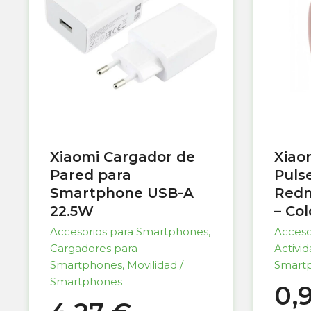
Xiaomi Cargador de
Xiao
Pared para
Puls
Smartphone USB-A
Redm
22.5W
– Co
Accesorios para Smartphones
,
Acceso
Cargadores para
Activi
Smartphones
,
Movilidad /
Smart
Smartphones
0,