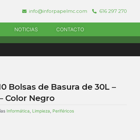
info@inforpapelmc.com
616 297 270
r Informatica
NOTICIAS
CONTACTO
 10 Bolsas de Basura de 30L –
– Color Negro
ías
Informática
,
Limpieza
,
Periféricos