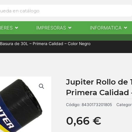
Abrir Escaneres
Abrir Impresoras
Abri
NERES
IMPRESORAS
INFORMATICA
IMPRESORAS
INFORMÁTICA
NOTICIAS
CONTACTO
e Basura de 30L – Primera Calidad – Color Negro
Jupiter Rollo de
Primera Calidad 
Código:
8430173201805
Categor
0,66
€