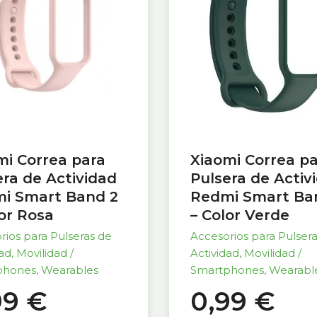
mi Correa para
Xiaomi Correa p
era de Actividad
Pulsera de Activ
i Smart Band 2
Redmi Smart Ba
lor Rosa
– Color Verde
rios para Pulseras de
Accesorios para Pulser
dad
,
Movilidad /
Actividad
,
Movilidad /
phones
,
Wearables
Smartphones
,
Wearabl
99
€
0,99
€