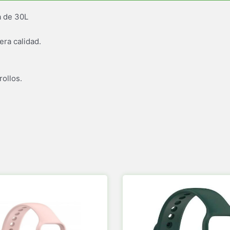
a de 30L
era calidad.
ollos.