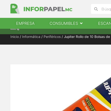
Ir
Buscar
Buscar
al
contenido
Abrir Consumibles
EMPRESA
CONSUMIBLES
ESCA
EMPRESA
CONSUMIBLES
ESCANERES
Inicio
/
Informática
/
Periféricos
/ Jupiter Rollo de 10 Bolsas d