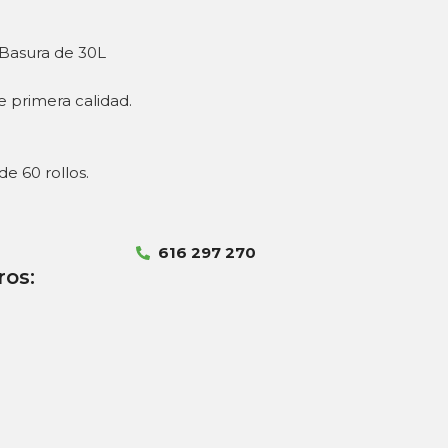
 Basura de 30L
e primera calidad.
e 60 rollos.
616 297 270
ros: