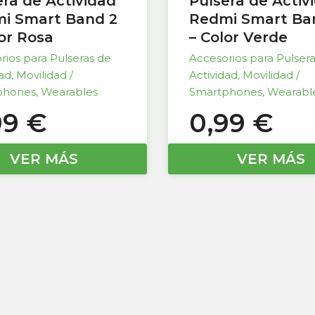
era de Actividad
Pulsera de Activ
i Smart Band 2
Redmi Smart Ba
lor Rosa
– Color Verde
rios para Pulseras de
Accesorios para Pulser
dad
,
Movilidad /
Actividad
,
Movilidad /
phones
,
Wearables
Smartphones
,
Wearabl
99
€
0,99
€
VER MÁS
VER MÁS