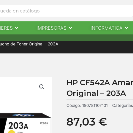
Abrir Escaneres
Abrir Impresoras
Abri
NERES
IMPRESORAS
INFORMATICA
IMPRESORAS
INFORMÁTICA
NOTICIAS
CONTACTO
ucho de Toner Original – 203A
HP CF542A Amari
Original – 203A
Código:
190781107101
Categorías
87,03
€