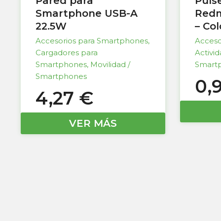
Pared para
Puls
Smartphone USB-A
Redm
22.5W
– Co
Accesorios para Smartphones
,
Acceso
Cargadores para
Activi
Smartphones
,
Movilidad /
Smart
Smartphones
0,
4,27
€
VER MÁS