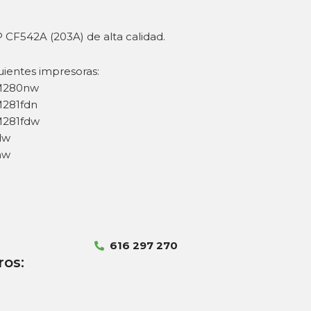
 CF542A (203A) de alta calidad.
uientes impresoras:
 M280nw
M281fdn
M281fdw
dw
nw
616 297 270
ros: