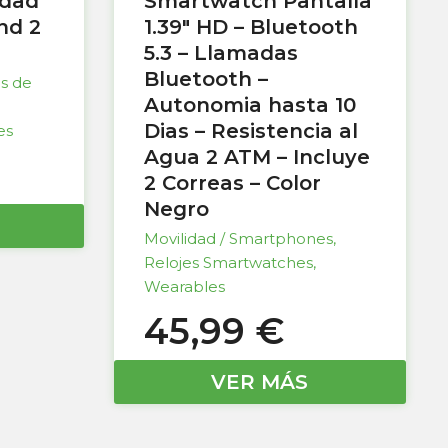
idad
Smartwatch Pantalla
nd 2
1.39″ HD – Bluetooth
5.3 – Llamadas
Bluetooth –
as de
Autonomia hasta 10
Dias – Resistencia al
es
Agua 2 ATM – Incluye
2 Correas – Color
Negro
Movilidad / Smartphones
,
Relojes Smartwatches
,
Wearables
45,99
€
VER MÁS