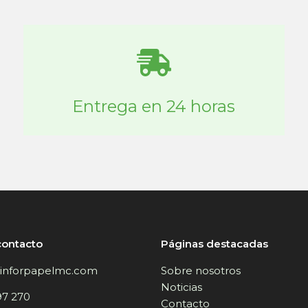
Entrega en 24 horas
contacto
Páginas destacadas
inforpapelmc.com
Sobre nosotros
Noticias
97 270
Contacto