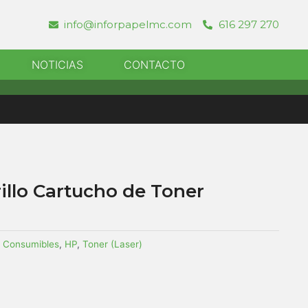
info@inforpapelmc.com
616 297 270
r Informatica
NOTICIAS
CONTACTO
llo Cartucho de Toner
Consumibles
,
HP
,
Toner (Laser)