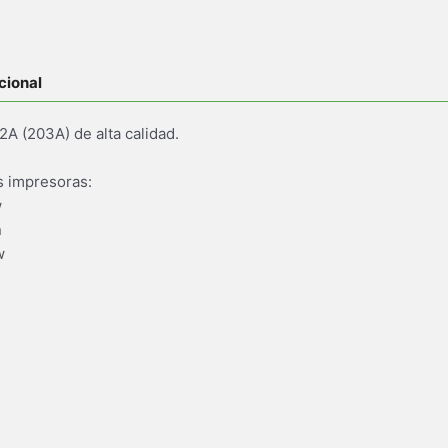
cional
A (203A) de alta calidad.
s impresoras:
w
n
w