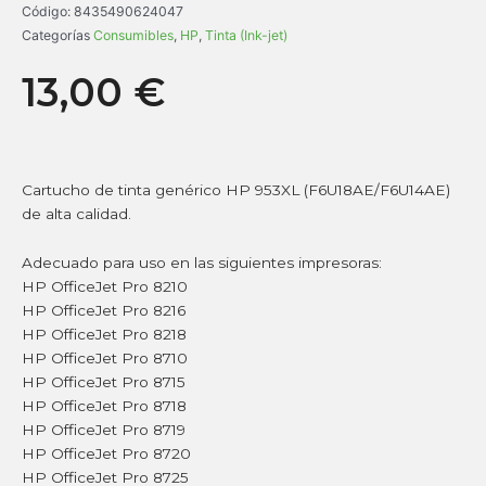
Código:
8435490624047
Categorías
Consumibles
,
HP
,
Tinta (Ink-jet)
13,00
€
Cartucho de tinta genérico HP 953XL (F6U18AE/F6U14AE)
de alta calidad.
Adecuado para uso en las siguientes impresoras:
HP OfficeJet Pro 8210
HP OfficeJet Pro 8216
HP OfficeJet Pro 8218
HP OfficeJet Pro 8710
HP OfficeJet Pro 8715
HP OfficeJet Pro 8718
HP OfficeJet Pro 8719
HP OfficeJet Pro 8720
HP OfficeJet Pro 8725