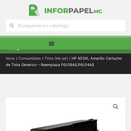
Ir
al
contenido
Buscar
Buscar
Menú
Inicio
/
Consumibles
/
Tinta (Ink-jet)
/ HP 953XL Amarillo Cartucho
de Tinta Generico – Reemplaza F6U18AE/F6U14AE