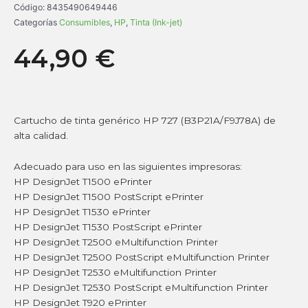
Código:
8435490649446
Categorías
Consumibles
,
HP
,
Tinta (Ink-jet)
44,90
€
Cartucho de tinta genérico HP 727 (B3P21A/F9J78A) de
alta calidad.
Adecuado para uso en las siguientes impresoras:
HP DesignJet T1500 ePrinter
HP DesignJet T1500 PostScript ePrinter
HP DesignJet T1530 ePrinter
HP DesignJet T1530 PostScript ePrinter
HP DesignJet T2500 eMultifunction Printer
HP DesignJet T2500 PostScript eMultifunction Printer
HP DesignJet T2530 eMultifunction Printer
HP DesignJet T2530 PostScript eMultifunction Printer
HP DesignJet T920 ePrinter