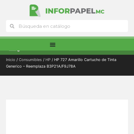
Ir
al
contenido
Buscar
Buscar
Menú
Inicio
/
Consumibles
/
HP
/ HP 727 Amarillo Cartucho de Tinta
Generico – Reemplaza B3P21A/F9J78A