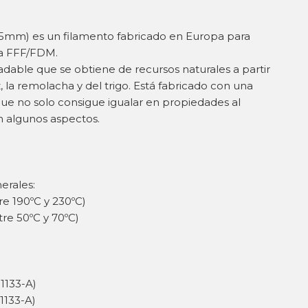
5mm) es un filamento fabricado en Europa para
ía FFF/FDM.
adable que se obtiene de recursos naturales a partir
, la remolacha y del trigo. Está fabricado con una
ue no solo consigue igualar en propiedades al
n algunos aspectos.
erales:
re 190ºC y 230ºC)
re 50ºC y 70ºC)
 1133-A)
 1133-A)