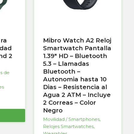
ara
Mibro Watch A2 Reloj
idad
Smartwatch Pantalla
nd 2
1.39″ HD – Bluetooth
5.3 – Llamadas
Bluetooth –
as de
Autonomia hasta 10
Dias – Resistencia al
es
Agua 2 ATM – Incluye
2 Correas – Color
Negro
Movilidad / Smartphones
,
Relojes Smartwatches
,
Wearables