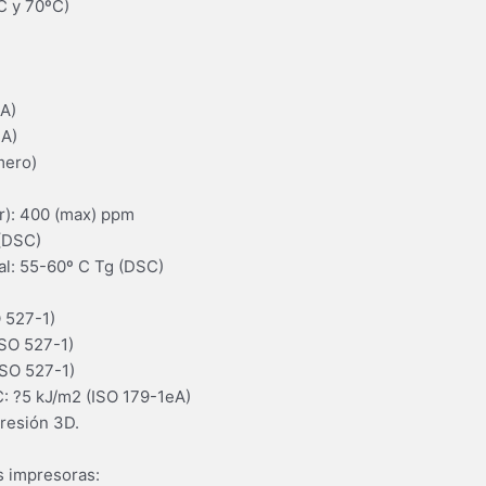
C y 70ºC)
-A)
-A)
mero)
r): 400 (max) ppm
 (DSC)
tal: 55-60º C Tg (DSC)
 527-1)
ISO 527-1)
ISO 527-1)
: ?5 kJ/m2 (ISO 179-1eA)
resión 3D.
s impresoras: