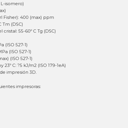
 L-isomero)
ax)
 Fisher): 400 (max) ppm
 C Tm (DSC)
 cristal: 55-60º C Tg (DSC)
a (ISO 527-1)
 MPa (ISO 527-1)
max) (ISO 527-1)
23º C: ?5 kJ/m2 (ISO 179-1eA)
 de impresión 3D.
uientes impresoras: