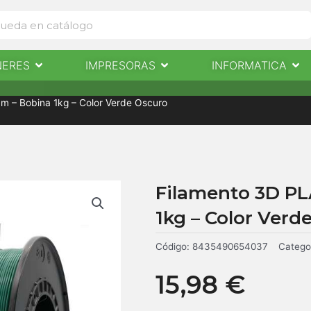
Abrir Escaneres
Abrir Impresoras
Abri
NERES
IMPRESORAS
INFORMATICA
IMPRESORAS
INFORMÁTICA
NOTICIAS
CONTACTO
m – Bobina 1kg – Color Verde Oscuro
Filamento 3D PL
1kg – Color Verd
Código:
8435490654037
Catego
15,98
€