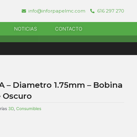
info@inforpapelmc.com
616 297 270
r Informatica
NOTICIAS
CONTACTO
A – Diametro 1.75mm – Bobina
e Oscuro
rías
3D
,
Consumibles