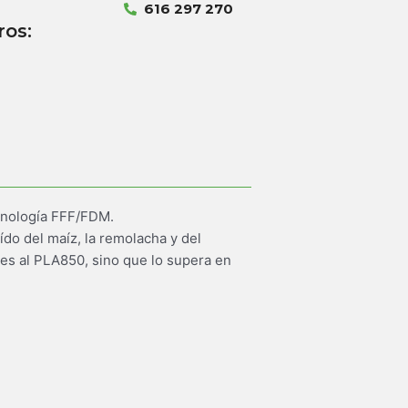
616 297 270
ros:
cnología FFF/FDM.
ído del maíz, la remolacha y del
des al PLA850, sino que lo supera en