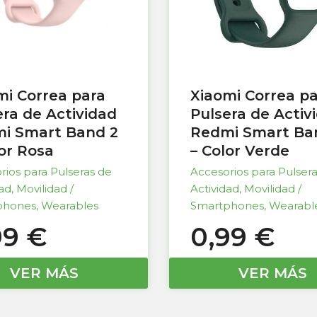
mi Correa para
Xiaomi Correa p
era de Actividad
Pulsera de Activ
i Smart Band 2
Redmi Smart Ba
lor Rosa
– Color Verde
rios para Pulseras de
Accesorios para Pulser
dad
,
Movilidad /
Actividad
,
Movilidad /
phones
,
Wearables
Smartphones
,
Wearabl
99
€
0,99
€
VER MÁS
VER MÁS