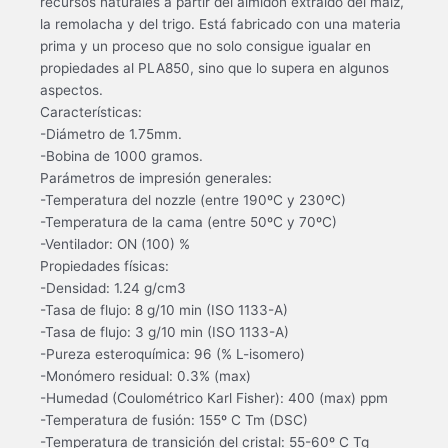
recursos naturales a partir del almidón extraído del maíz,
la remolacha y del trigo. Está fabricado con una materia
prima y un proceso que no solo consigue igualar en
propiedades al PLA850, sino que lo supera en algunos
aspectos.
Características:
-Diámetro de 1.75mm.
-Bobina de 1000 gramos.
Parámetros de impresión generales:
-Temperatura del nozzle (entre 190ºC y 230ºC)
-Temperatura de la cama (entre 50ºC y 70ºC)
-Ventilador: ON (100) %
Propiedades físicas:
-Densidad: 1.24 g/cm3
-Tasa de flujo: 8 g/10 min (ISO 1133-A)
-Tasa de flujo: 3 g/10 min (ISO 1133-A)
-Pureza esteroquímica: 96 (% L-isomero)
-Monómero residual: 0.3% (max)
-Humedad (Coulométrico Karl Fisher): 400 (max) ppm
-Temperatura de fusión: 155º C Tm (DSC)
-Temperatura de transición del cristal: 55-60º C Tg