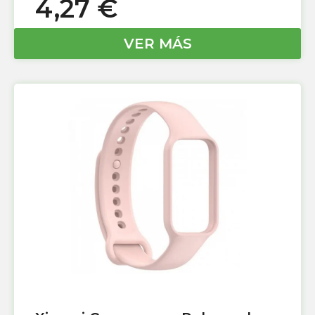
4,27
€
VER MÁS