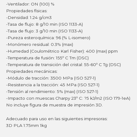
-Ventilador: ON (100) %
Propiedades físicas:
-Densidad: 1.24 g/cm3
-Tasa de flujo: 8 g/10 min (ISO 1133-A)
-Tasa de flujo: 3 g/10 min (ISO 1133-A)
-Pureza esteroquímica: 96 (% L-isomero)
-Monómero residual: 0.3% (max)
-Humedad (Coulométrico Karl Fisher): 400 (max) ppm
-Temperatura de fusión: 155º C Tm (DSC)
-Temperatura de transición del cristal: 55-60º C Tg (DSC)
Propiedades mecánicas:
-Módulo de tracción: 3500 MPa (ISO 527-1)
-Resistencia a la tracción: 45 MPa (ISO 527-1)
-Tensión al rendimiento: 5% (max) (ISO 527-1)
-Impacto con muescas Charpy 23º C: ?5 kJ/m2 (ISO 179-1eA)
No incluye figura de muestra de impresión 3D.
Adecuado para uso en las siguientes impresoras:
3D PLA 1.75mm 1kg