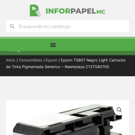
Ir
al
contenido
Buscar
Buscar
Menú
Inicio
/
Consumibles
/
Epson
/ Epson T5807 Negro Light Cartucho
de Tinta Pigmentada Generico – Reemplaza C13T580700