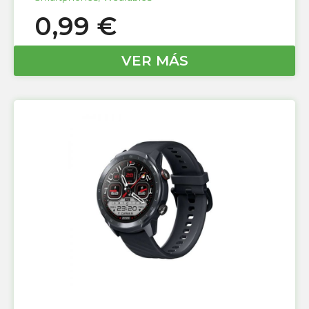
0,99
€
VER MÁS