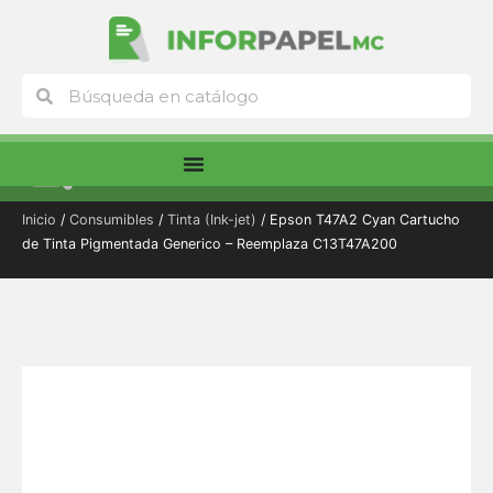
Ir
al
contenido
Buscar
Buscar
Menú
Inicio
/
Consumibles
/
Tinta (Ink-jet)
/ Epson T47A2 Cyan Cartucho
de Tinta Pigmentada Generico – Reemplaza C13T47A200