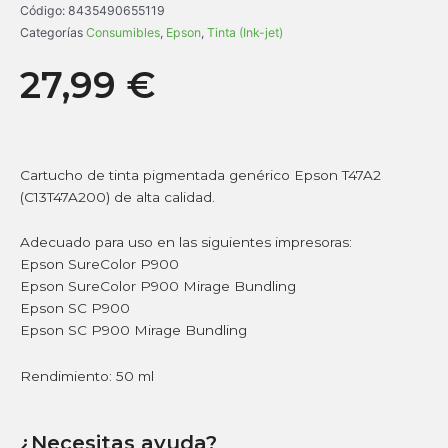
Código:
8435490655119
Categorías
Consumibles
,
Epson
,
Tinta (Ink-jet)
27,99
€
Cartucho de tinta pigmentada genérico Epson T47A2
(C13T47A200) de alta calidad.
Adecuado para uso en las siguientes impresoras:
Epson SureColor P900
Epson SureColor P900 Mirage Bundling
Epson SC P900
Epson SC P900 Mirage Bundling
Rendimiento: 50 ml
¿Necesitas ayuda?