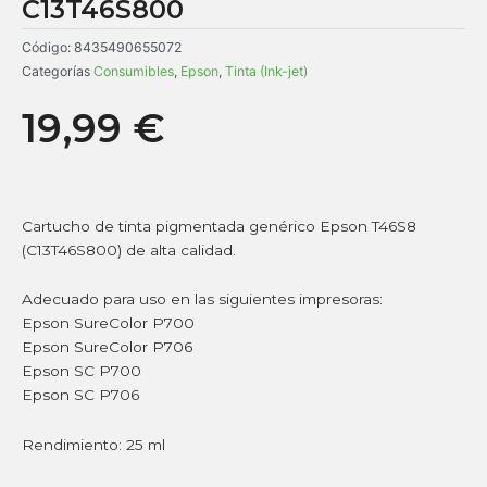
C13T46S800
Código:
8435490655072
Categorías
Consumibles
,
Epson
,
Tinta (Ink-jet)
19,99
€
Cartucho de tinta pigmentada genérico Epson T46S8
(C13T46S800) de alta calidad.
Adecuado para uso en las siguientes impresoras:
Epson SureColor P700
Epson SureColor P706
Epson SC P700
Epson SC P706
Rendimiento: 25 ml