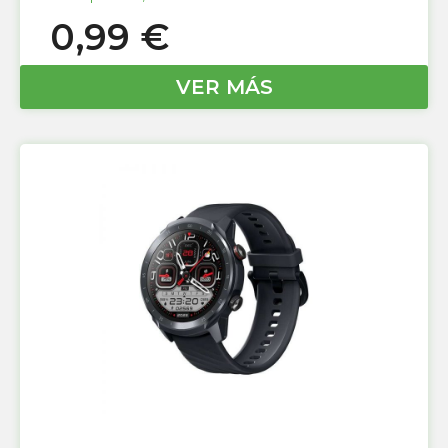
0,99
€
VER MÁS