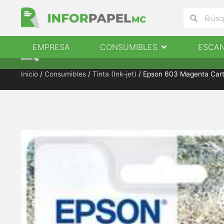
Ir
Buscar
Buscar
al
contenido
Abrir Consumibles
EMPRESA
CONSUMIBLES
ESCA
EMPRESA
CONSUMIBLES
ESCANERES
Inicio
/
Consumibles
/
Tinta (Ink-jet)
/ Epson 603 Magenta Cart