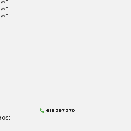
DWF
DWF
DWF
616 297 270
ros: