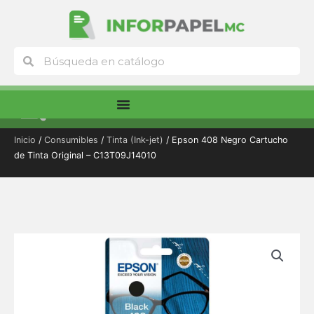
Ir
al
contenido
Buscar
Buscar
Menú
Inicio
/
Consumibles
/
Tinta (Ink-jet)
/ Epson 408 Negro Cartucho
de Tinta Original – C13T09J14010