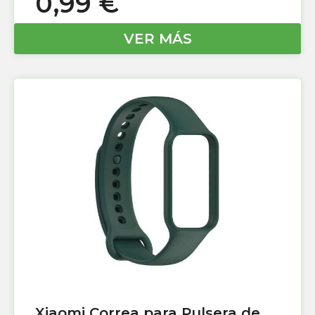
0,99
€
VER MÁS
Xiaomi Correa para Pulsera de