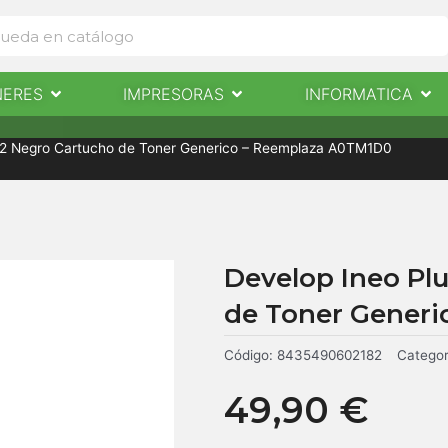
Abrir Escaneres
Abrir Impresoras
Abri
NERES
IMPRESORAS
INFORMATICA
IMPRESORAS
INFORMÁTICA
NOTICIAS
CONTACTO
52 Negro Cartucho de Toner Generico – Reemplaza A0TM1D0
Develop Ineo Pl
de Toner Gener
Código:
8435490602182
Categor
49,90
€