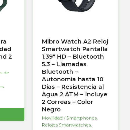
ara
Mibro Watch A2 Reloj
idad
Smartwatch Pantalla
nd 2
1.39″ HD – Bluetooth
5.3 – Llamadas
Bluetooth –
as de
Autonomia hasta 10
Dias – Resistencia al
es
Agua 2 ATM – Incluye
2 Correas – Color
Negro
Movilidad / Smartphones
,
Relojes Smartwatches
,