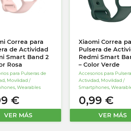
mi Correa para
Xiaomi Correa p
era de Actividad
Pulsera de Activ
i Smart Band 2
Redmi Smart Ba
lor Rosa
– Color Verde
rios para Pulseras de
Accesorios para Pulser
dad
,
Movilidad /
Actividad
,
Movilidad /
phones
,
Wearables
Smartphones
,
Wearabl
99
€
0,99
€
VER MÁS
VER MÁS