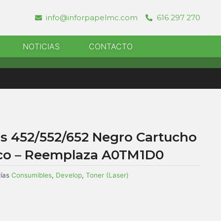
info@inforpapelmc.com
616 297 270
r Informatica
NOTICIAS
CONTACTO
us 452/552/652 Negro Cartucho
ico – Reemplaza A0TM1D0
ías
Consumibles
,
Develop
,
Toner (Laser)