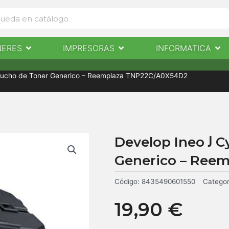
Abrir Escaneres
Abrir Impresoras
Abri
NERES
IMPRESORAS
INFORMATICA
IMPRESORAS
INFORMÁTICA
NOTICIAS
CONTACTO
eo ﻟ Cyan Cartucho de Toner Generico – Reemplaza TNP22C/A0X54D2
Develop Ineo ﻟ Cyan Cartucho de Toner
Generico – Ree
Código:
8435490601550
Categor
19,90
€