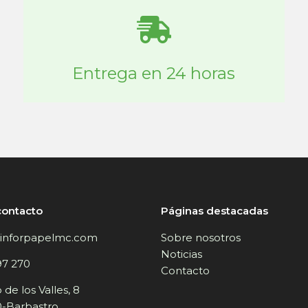
Entrega en 24 horas
contacto
Páginas destacadas
inforpapelmc.com
Sobre nosotros
Noticias
97 270
Contacto
de los Valles, 8
-Barbastro