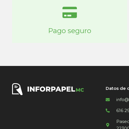
Pago seguro
Datos de 
info@
616 2
Paseo 
22300