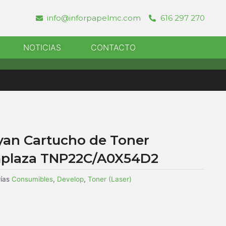
info@inforpapelmc.com
616 297 270
r Informatica
NOTICIAS
CONTACTO
mplaza TNP22C/A0X54D2
ías
Consumibles
,
Develop
,
Toner (Laser)