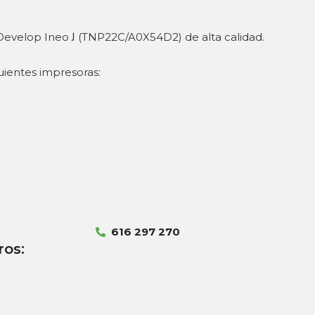
Cartucho de toner genérico Develop Ineo ﻟ (TNP22C/A0X54D2) de alta calidad.
uientes impresoras:
616 297 270
ros: