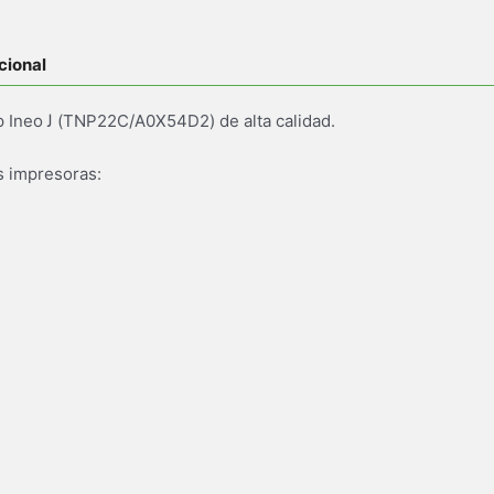
cional
Cartucho de toner genérico Develop Ineo ﻟ (TNP22C/A0X54D2) de alta calidad.
s impresoras: