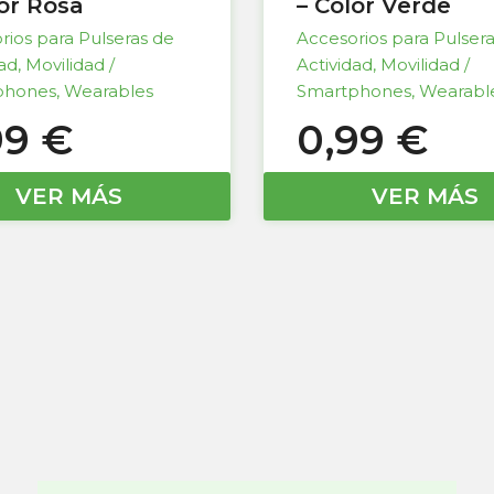
lor Rosa
– Color Verde
rios para Pulseras de
Accesorios para Pulser
dad
,
Movilidad /
Actividad
,
Movilidad /
phones
,
Wearables
Smartphones
,
Wearabl
99
€
0,99
€
VER MÁS
VER MÁS