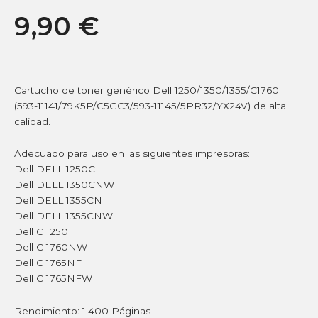
9,90
€
Cartucho de toner genérico Dell 1250/1350/1355/C1760
(593-11141/79K5P/C5GC3/593-11145/5PR32/YX24V) de alta
calidad.
Adecuado para uso en las siguientes impresoras:
Dell DELL 1250C
Dell DELL 1350CNW
Dell DELL 1355CN
Dell DELL 1355CNW
Dell C 1250
Dell C 1760NW
Dell C 1765NF
Dell C 1765NFW
Rendimiento: 1.400 Páginas