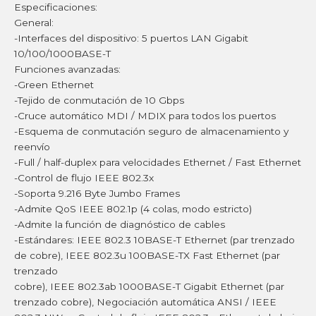
Especificaciones:
General:
-Interfaces del dispositivo: 5 puertos LAN Gigabit
10/100/1000BASE-T
Funciones avanzadas:
-Green Ethernet
-Tejido de conmutación de 10 Gbps
-Cruce automático MDI / MDIX para todos los puertos
-Esquema de conmutación seguro de almacenamiento y
reenvío
-Full / half-duplex para velocidades Ethernet / Fast Ethernet
-Control de flujo IEEE 802.3x
-Soporta 9.216 Byte Jumbo Frames
-Admite QoS IEEE 802.1p (4 colas, modo estricto)
-Admite la función de diagnóstico de cables
-Estándares: IEEE 802.3 10BASE-T Ethernet (par trenzado
de cobre), IEEE 802.3u 100BASE-TX Fast Ethernet (par
trenzado
cobre), IEEE 802.3ab 1000BASE-T Gigabit Ethernet (par
trenzado cobre), Negociación automática ANSI / IEEE