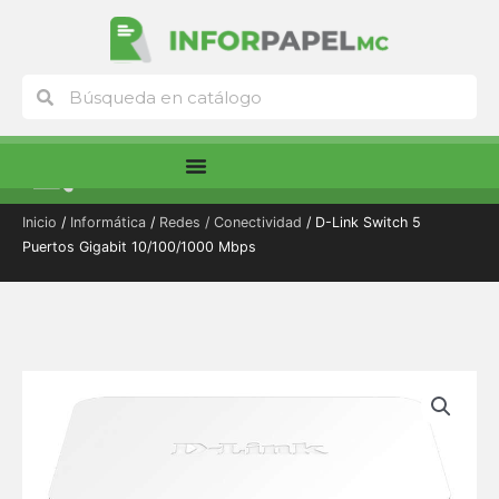
Ir
al
contenido
Buscar
Buscar
Menú
Inicio
/
Informática
/
Redes / Conectividad
/ D-Link Switch 5
Puertos Gigabit 10/100/1000 Mbps