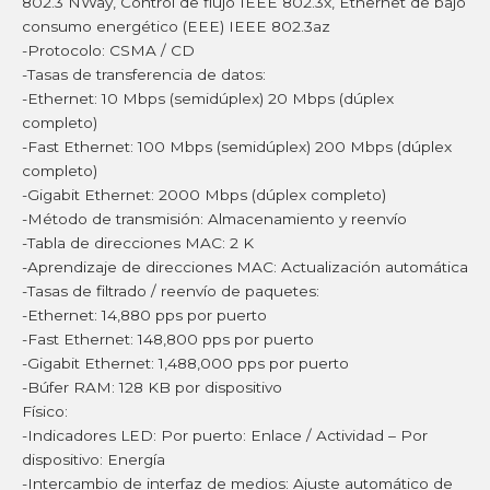
802.3 NWay, Control de flujo IEEE 802.3x, Ethernet de bajo
consumo energético (EEE) IEEE 802.3az
-Protocolo: CSMA / CD
-Tasas de transferencia de datos:
-Ethernet: 10 Mbps (semidúplex) 20 Mbps (dúplex
completo)
-Fast Ethernet: 100 Mbps (semidúplex) 200 Mbps (dúplex
completo)
-Gigabit Ethernet: 2000 Mbps (dúplex completo)
-Método de transmisión: Almacenamiento y reenvío
-Tabla de direcciones MAC: 2 K
-Aprendizaje de direcciones MAC: Actualización automática
-Tasas de filtrado / reenvío de paquetes:
-Ethernet: 14,880 pps por puerto
-Fast Ethernet: 148,800 pps por puerto
-Gigabit Ethernet: 1,488,000 pps por puerto
-Búfer RAM: 128 KB por dispositivo
Físico:
-Indicadores LED: Por puerto: Enlace / Actividad – Por
dispositivo: Energía
-Intercambio de interfaz de medios: Ajuste automático de