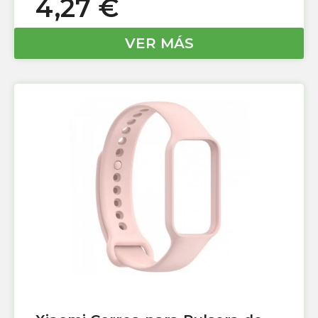
4,27
€
VER MÁS