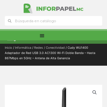
Ir
al
contenido
Buscar
Buscar
Menú
Inicio
/
Informática
/
Redes / Conectividad
/ Cudy WU1400
Adaptador de Red USB 3.0 AC1300 Wi-Fi Doble Banda – Hasta
867Mbps en 5GHz – Antena de Alta Ganancia