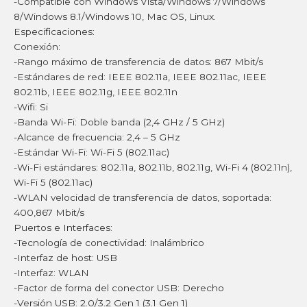
-Compatible con Windows Vista/Windows 7/Windows
8/Windows 8.1/Windows 10, Mac OS, Linux.
Especificaciones:
Conexión:
-Rango máximo de transferencia de datos: 867 Mbit/s
-Estándares de red: IEEE 802.11a, IEEE 802.11ac, IEEE
802.11b, IEEE 802.11g, IEEE 802.11n
-Wifi: Si
-Banda Wi-Fi: Doble banda (2,4 GHz / 5 GHz)
-Alcance de frecuencia: 2,4 – 5 GHz
-Estándar Wi-Fi: Wi-Fi 5 (802.11ac)
-Wi-Fi estándares: 802.11a, 802.11b, 802.11g, Wi-Fi 4 (802.11n),
Wi-Fi 5 (802.11ac)
-WLAN velocidad de transferencia de datos, soportada:
400,867 Mbit/s
Puertos e Interfaces:
-Tecnología de conectividad: Inalámbrico
-Interfaz de host: USB
-Interfaz: WLAN
-Factor de forma del conector USB: Derecho
-Versión USB: 2.0/3.2 Gen 1 (3.1 Gen 1)