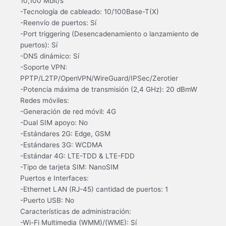
10,100 Mbit/s
-Tecnología de cableado: 10/100Base-T(X)
-Reenvío de puertos: Sí
-Port triggering (Desencadenamiento o lanzamiento de
puertos): Sí
-DNS dinámico: Sí
-Soporte VPN:
PPTP/L2TP/OpenVPN/WireGuard/IPSec/Zerotier
-Potencia máxima de transmisión (2,4 GHz): 20 dBmW
Redes móviles:
-Generación de red móvil: 4G
-Dual SIM apoyo: No
-Estándares 2G: Edge, GSM
-Estándares 3G: WCDMA
-Estándar 4G: LTE-TDD & LTE-FDD
-Tipo de tarjeta SIM: NanoSIM
Puertos e Interfaces:
-Ethernet LAN (RJ-45) cantidad de puertos: 1
-Puerto USB: No
Características de administración:
-Wi-Fi Multimedia (WMM)/(WME): Sí