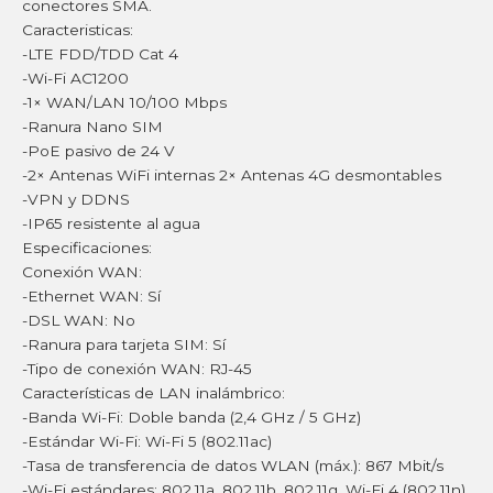
conectores SMA.
Caracteristicas:
-LTE FDD/TDD Cat 4
-Wi-Fi AC1200
-1× WAN/LAN 10/100 Mbps
-Ranura Nano SIM
-PoE pasivo de 24 V
-2× Antenas WiFi internas 2× Antenas 4G desmontables
-VPN y DDNS
-IP65 resistente al agua
Especificaciones:
Conexión WAN:
-Ethernet WAN: Sí
-DSL WAN: No
-Ranura para tarjeta SIM: Sí
-Tipo de conexión WAN: RJ-45
Características de LAN inalámbrico:
-Banda Wi-Fi: Doble banda (2,4 GHz / 5 GHz)
-Estándar Wi-Fi: Wi-Fi 5 (802.11ac)
-Tasa de transferencia de datos WLAN (máx.): 867 Mbit/s
-Wi-Fi estándares: 802.11a, 802.11b, 802.11g, Wi-Fi 4 (802.11n),