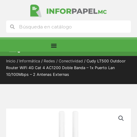
Ir
al
contenido
Buscar
Buscar
Menú
Inicio
/
Informática
/
Redes / Conectividad
/ Cudy LT500 Outdoor
Router WiFi 4G Cat 4 AC1200 Doble Banda – 1x Puerto Lan
10/100Mbps – 2 Antenas Externas