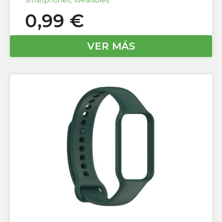
Smartphones
,
Wearables
0,99
€
VER MÁS