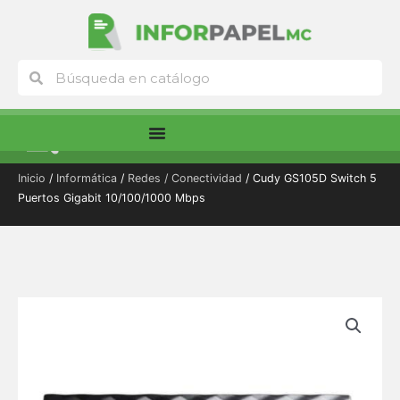
Ir
al
contenido
Buscar
Buscar
Menú
Inicio
/
Informática
/
Redes / Conectividad
/ Cudy GS105D Switch 5
Puertos Gigabit 10/100/1000 Mbps