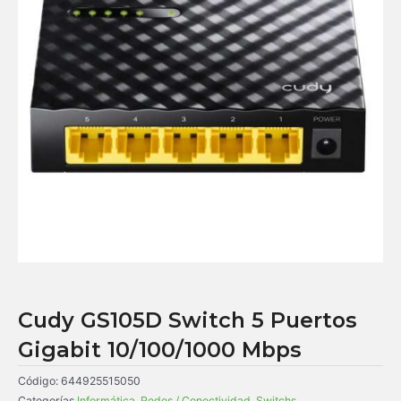
Cudy GS105D Switch 5 Puertos
Gigabit 10/100/1000 Mbps
Código:
644925515050
Categorías
Informática
,
Redes / Conectividad
,
Switchs