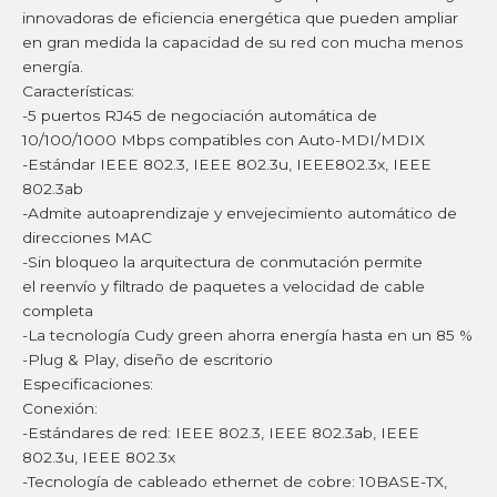
innovadoras de eficiencia energética que pueden ampliar
en gran medida la capacidad de su red con mucha menos
energía.
Características:
-5 puertos RJ45 de negociación automática de
10/100/1000 Mbps compatibles con Auto-MDI/MDIX
-Estándar IEEE 802.3, IEEE 802.3u, IEEE802.3x, IEEE
802.3ab
-Admite autoaprendizaje y envejecimiento automático de
direcciones MAC
-Sin bloqueo la arquitectura de conmutación permite
el reenvío y filtrado de paquetes a velocidad de cable
completa
-La tecnología Cudy green ahorra energía hasta en un 85 %
-Plug & Play, diseño de escritorio
Especificaciones:
Conexión:
-Estándares de red: IEEE 802.3, IEEE 802.3ab, IEEE
802.3u, IEEE 802.3x
-Tecnología de cableado ethernet de cobre: 10BASE-TX,