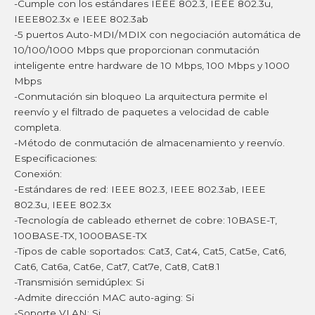
-Cumple con los estándares IEEE 802.3, IEEE 802.3u,
IEEE802.3x e IEEE 802.3ab
-5 puertos Auto-MDI/MDIX con negociación automática de
10/100/1000 Mbps que proporcionan conmutación
inteligente entre hardware de 10 Mbps, 100 Mbps y 1000
Mbps
-Conmutación sin bloqueo La arquitectura permite el
reenvío y el filtrado de paquetes a velocidad de cable
completa.
-Método de conmutación de almacenamiento y reenvío.
Especificaciones:
Conexión:
-Estándares de red: IEEE 802.3, IEEE 802.3ab, IEEE
802.3u, IEEE 802.3x
-Tecnología de cableado ethernet de cobre: 10BASE-T,
100BASE-TX, 1000BASE-TX
-Tipos de cable soportados: Cat3, Cat4, Cat5, Cat5e, Cat6,
Cat6, Cat6a, Cat6e, Cat7, Cat7e, Cat8, Cat8.1
-Transmisión semidúplex: Si
-Admite dirección MAC auto-aging: Si
-Soporte VLAN: Si