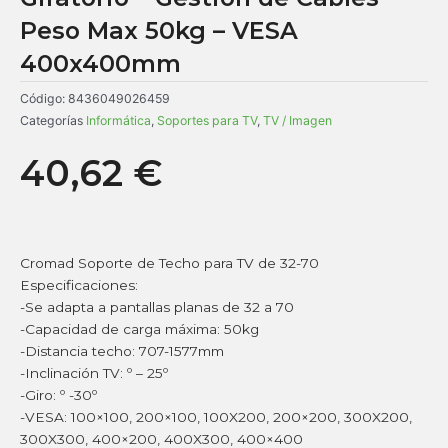
Peso Max 50kg – VESA
400x400mm
Código:
8436049026459
Categorías
Informática
,
Soportes para TV
,
TV / Imagen
40,62
€
Cromad Soporte de Techo para TV de 32-70
Especificaciones:
-Se adapta a pantallas planas de 32 a 70
-Capacidad de carga máxima: 50kg
-Distancia techo: 707-1577mm
-Inclinación TV: º – 25º
-Giro: º -30º
-VESA: 100×100, 200×100, 100X200, 200×200, 300X200,
300X300, 400×200, 400X300, 400×400