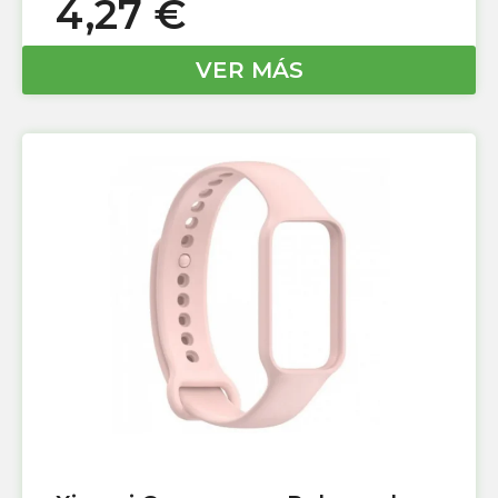
4,27
€
VER MÁS