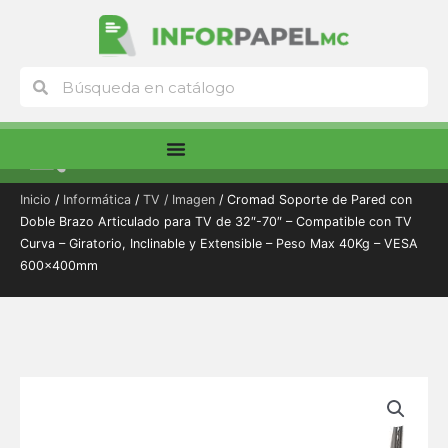
Ir
al
contenido
Buscar
Buscar
Menú
Inicio
/
Informática
/
TV / Imagen
/ Cromad Soporte de Pared con
Doble Brazo Articulado para TV de 32″-70″ – Compatible con TV
Curva – Giratorio, Inclinable y Extensible – Peso Max 40Kg – VESA
600x400mm