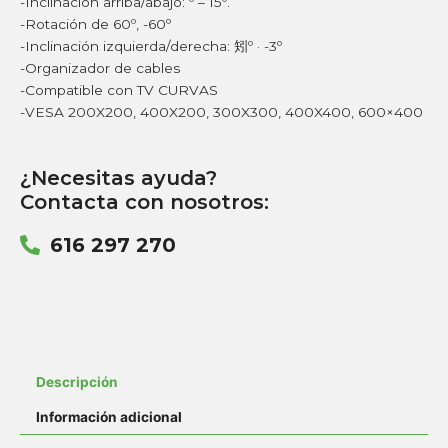
-Inclinación arriba/abajo: º – 15º.
-Rotación de 60º, -60º
-Inclinación izquierda/derecha: 矧º · -3º
-Organizador de cables
-Compatible con TV CURVAS
-VESA 200X200, 400X200, 300X300, 400X400, 600×400
¿Necesitas ayuda?
Contacta con nosotros:
616 297 270
Descripción
Información adicional