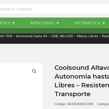
Abrir Escaneres
Abrir Impresoras
Abri
NERES
IMPRESORAS
INFORMATICA
IMPRESORAS
INFORMÁTICA
NOTICIAS
CONTACTO
oth 10W – Autonomia hasta 6h – USB, MicroSD – Manos Libres – Resis
Coolsound Altav
Autonomia hasta
Libres – Resiste
Transporte
Código:
8436049022260
Categor