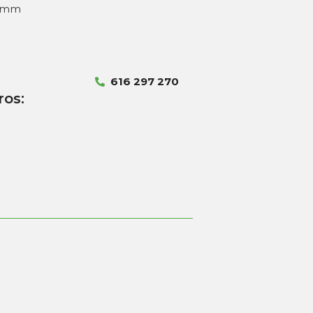
20mm
616 297 270
ros: