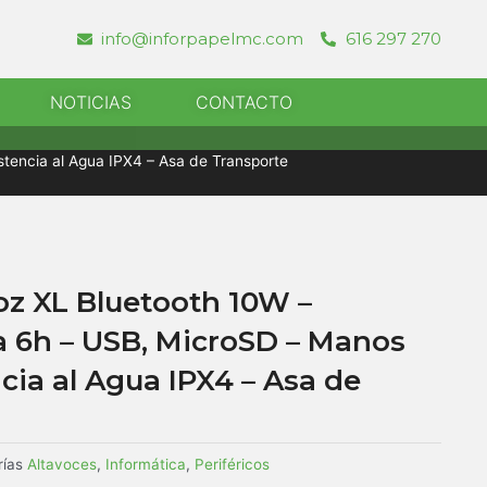
info@inforpapelmc.com
616 297 270
r Informatica
NOTICIAS
CONTACTO
tencia al Agua IPX4 – Asa de Transporte
oz XL Bluetooth 10W –
 6h – USB, MicroSD – Manos
ncia al Agua IPX4 – Asa de
ías
Altavoces
,
Informática
,
Periféricos