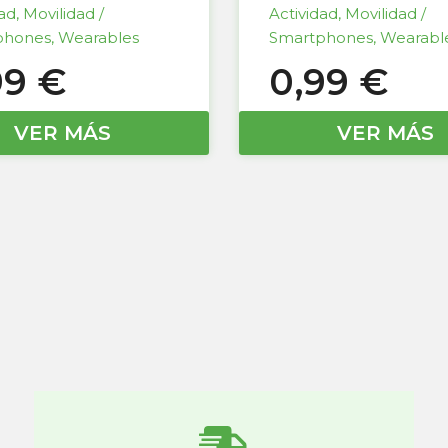
dad
,
Movilidad /
Actividad
,
Movilidad /
phones
,
Wearables
Smartphones
,
Wearabl
99
€
0,99
€
VER MÁS
VER MÁS