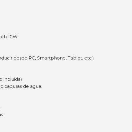
ooth 10W
oducir desde PC, Smartphone, Tablet, etc.)
o incluida)
alpicaduras de agua.
h
as