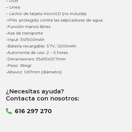
– USB
– Linea
– Lector de tarjeta microSD (no incluida)
-IPX4: protegido contra las salpicaduras de agua.
-Función manos libres
-Asa de transporte
-Input: 5V/500mAh
-Batería recargable: 3.7V, 1200mAh
-Autonomía de uso: 2 – 3 horas
-Dimensiones: 95x95x121.7mm
-Peso: 364gr
-Altavoz: 1x57mm (diámetro)
¿Necesitas ayuda?
Contacta con nosotros:
616 297 270