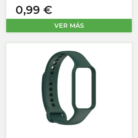
0,99
€
VER MÁS