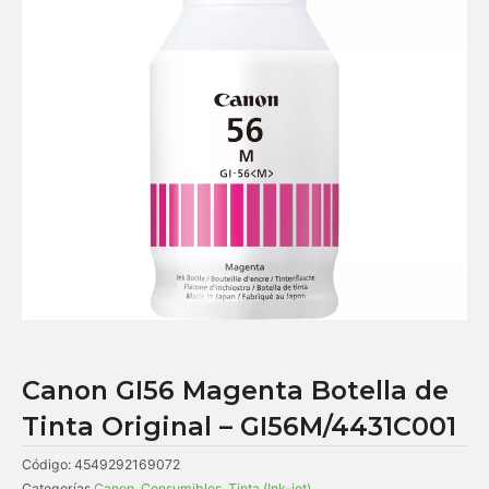
Canon GI56 Magenta Botella de
Tinta Original – GI56M/4431C001
Código:
4549292169072
Categorías
Canon
,
Consumibles
,
Tinta (Ink-jet)