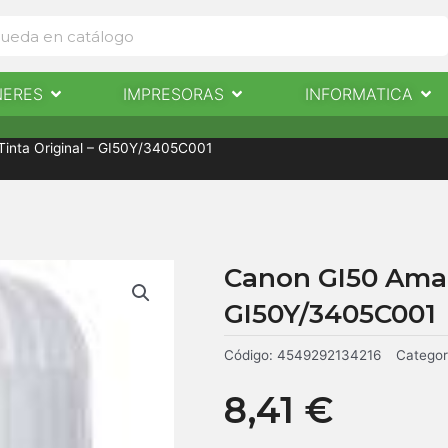
Abrir Escaneres
Abrir Impresoras
Abri
NERES
IMPRESORAS
INFORMATICA
IMPRESORAS
INFORMÁTICA
NOTICIAS
CONTACTO
 Tinta Original – GI50Y/3405C001
Canon GI50 Amari
GI50Y/3405C001
Código:
4549292134216
Categor
8,41
€