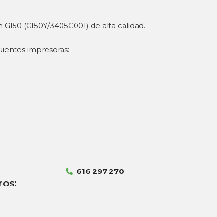
on GI50 (GI50Y/3405C001) de alta calidad.
uientes impresoras:
616 297 270
ros: