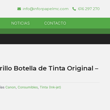
info@inforpapelmc.com
616 297 270
r Informatica
NOTICIAS
CONTACTO
llo Botella de Tinta Original –
ías
Canon
,
Consumibles
,
Tinta (Ink-jet)