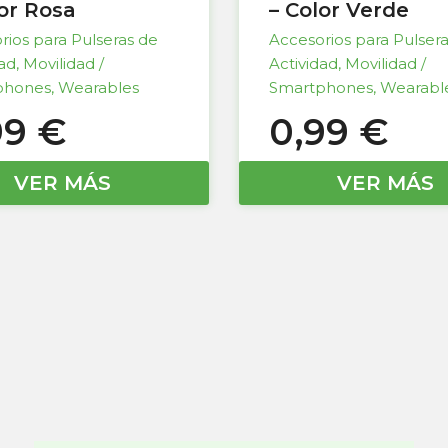
lor Rosa
– Color Verde
rios para Pulseras de
Accesorios para Pulser
dad
,
Movilidad /
Actividad
,
Movilidad /
phones
,
Wearables
Smartphones
,
Wearabl
99
€
0,99
€
VER MÁS
VER MÁS