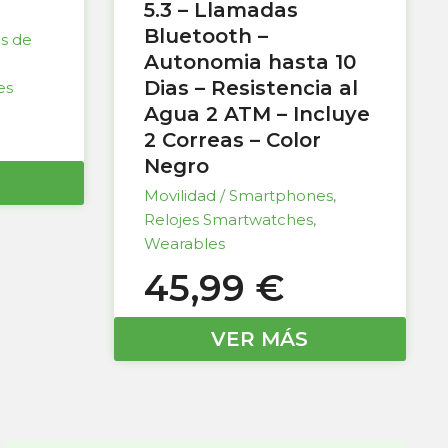
5.3 – Llamadas
Bluetooth –
as de
Autonomia hasta 10
Dias – Resistencia al
es
Agua 2 ATM – Incluye
2 Correas – Color
Negro
Movilidad / Smartphones
,
Relojes Smartwatches
,
Wearables
45,99
€
VER MÁS