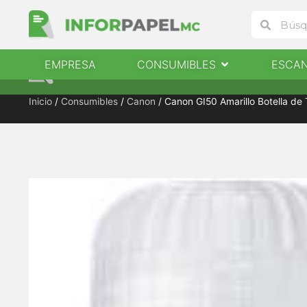
Ir
Buscar
Buscar
al
contenido
Abrir Consumibles
EMPRESA
CONSUMIBLES
ESCA
EMPRESA
CONSUMIBLES
ESCANERES
Inicio
/
Consumibles
/
Canon
/ Canon GI50 Amarillo Botella de