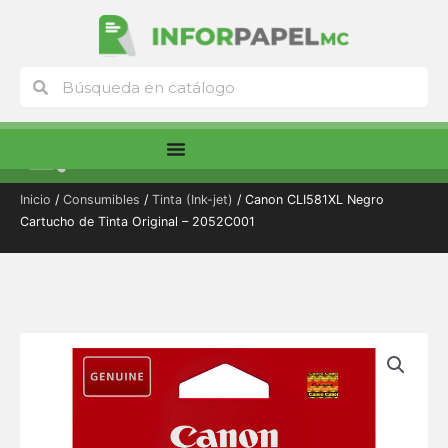
Ir
al
contenido
Buscar
Buscar
Menú
Inicio
/
Consumibles
/
Tinta (Ink-jet)
/ Canon CLI581XL Negro
Cartucho de Tinta Original – 2052C001