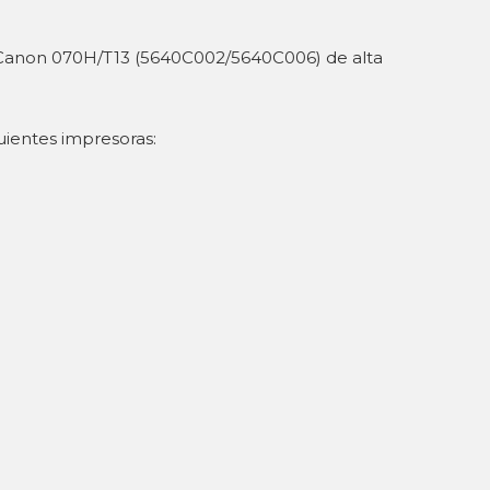
 Canon 070H/T13 (5640C002/5640C006) de alta
uientes impresoras: