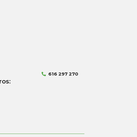
616 297 270
ros: