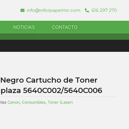
info@inforpapelmc.com
616 297 270
r Informatica
NOTICIAS
CONTACTO
Negro Cartucho de Toner
mplaza 5640C002/5640C006
rías
Canon
,
Consumibles
,
Toner (Laser)