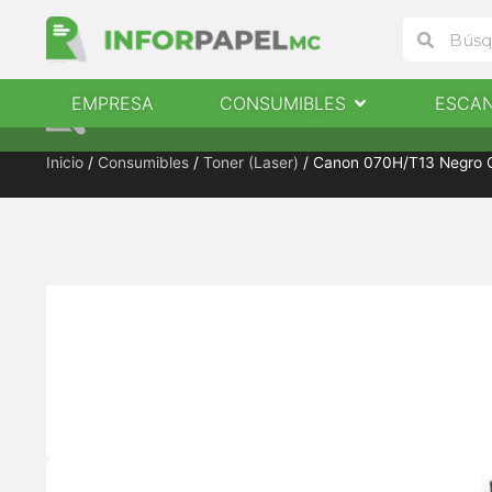
Ir
Buscar
Buscar
al
contenido
Abrir Consumibles
EMPRESA
CONSUMIBLES
ESCA
EMPRESA
CONSUMIBLES
ESCANERES
Inicio
/
Consumibles
/
Toner (Laser)
/ Canon 070H/T13 Negro 