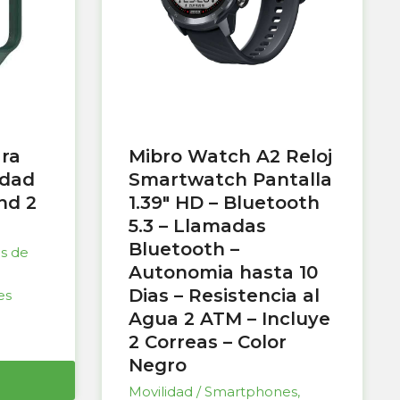
ara
Mibro Watch A2 Reloj
idad
Smartwatch Pantalla
nd 2
1.39″ HD – Bluetooth
5.3 – Llamadas
Bluetooth –
as de
Autonomia hasta 10
Dias – Resistencia al
es
Agua 2 ATM – Incluye
2 Correas – Color
Negro
Movilidad / Smartphones
,