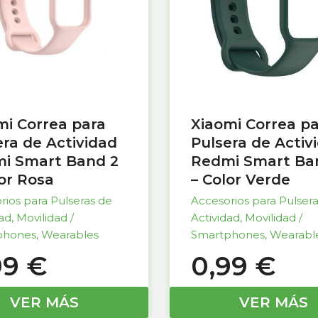
mi Correa para
Xiaomi Correa p
era de Actividad
Pulsera de Activ
i Smart Band 2
Redmi Smart Ba
lor Rosa
– Color Verde
rios para Pulseras de
Accesorios para Pulser
dad
,
Movilidad /
Actividad
,
Movilidad /
phones
,
Wearables
Smartphones
,
Wearabl
99
€
0,99
€
VER MÁS
VER MÁS